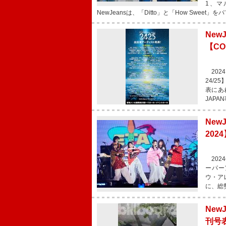
1、マ
NewJeansは、「Ditto」と「How Sweet
Ne
【CO
2024
24/
表にあ
JAPA
New
202
2024
ーパーア
ウ・ア
に、総
New
刊号