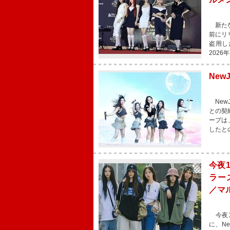
新たな
前にリ
盗用し
2026
New
New
との契
ープは
したと
今夜1
ラーズ
／マ
今夜1
に、Ne