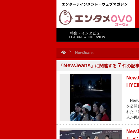
特集・インタビュー
FEATURE & INTERVIEW
NewJeans
NewJeans
７
「
」に関連する
件の記
New
HYE
New
を公開し
れた「S
人が再
New
ルメ