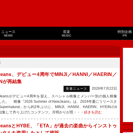
ニュース
音楽
特別企画
NEWS
MUSIC
PR
事
Jeans、デビュー4周年でMINJI／HANNI／HAERIN／
INが再結集
2026年7月22日
音楽ニュース
Jeansがデビュー4周年を迎え、スペシャル映像とメンバー別の個人映像
た。 映像『2026 Summer of NewJeans』は、2024年夏にリリースさ
upernatural」から約2年ぶりに、MINJI、HANNI、HAERIN、HYEINの4
結集して作り上げたコンテンツ。月明かりが照・・・
続きを読む
JeansとHYBE、「ETA」が過去の楽曲からインストゥ
ンタルを盗用したとして提訴