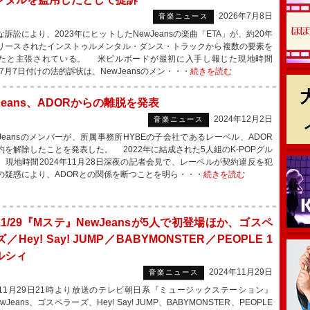
2026年7月8日
音楽ニュース
訴訟により、2023年にヒットしたNewJeansの楽曲「ETA」が、約20年
リースされたインストゥルメンタル・ダンス・トラックから複数の要素を
たと主張されている。 米ビルボードが最初に入手し報じた現地時間
年7月7日付けの法的訴状は、NewJeansのメン・・・
続きを読む
Jeans、ADORからの離脱を発表
2024年12月2日
音楽ニュース
Jeansのメンバーが、所属事務所HYBEの子会社であるレーベル、ADOR
約を解除したことを発表した。 2022年に結成された5人組のK-POPグル
、現地時間2024年11月28日深夜の記者会見で、レーベルが契約違反を犯
の疑惑により、ADORとの関係を断つことを明ら・・・
続きを読む
1/29『Mステ』NewJeansが5人で初登場ほか、ゴスペ
／Hey! Say! JUMP／BABYMONSTER／PEOPLE 1
ルシィ
2024年11月29日
音楽ニュース
1月29日21時より放送のテレビ朝日系『ミュージックステーション』
wJeans、ゴスペラーズ、Hey! Say! JUMP、BABYMONSTER、PEOPLE