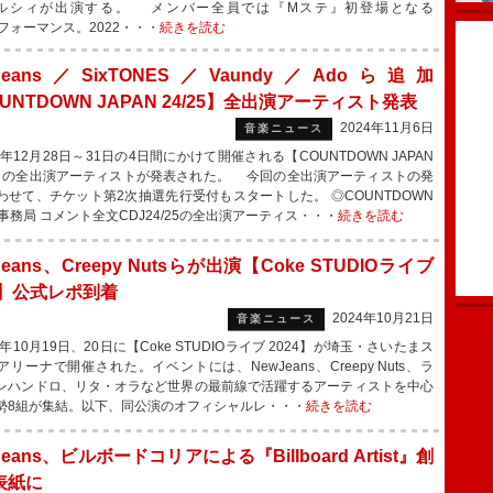
ルシィが出演する。 メンバー全員では『Mステ』初登場となる
」をパフォーマンス。2022・・・
続きを読む
wJeans／SixTONES／Vaundy／Adoら追加
UNTDOWN JAPAN 24/25】全出演アーティスト発表
2024年11月6日
音楽ニュース
年12月28日～31日の4日間にかけて開催される【COUNTDOWN JAPAN
25】の全出演アーティストが発表された。 今回の全出演アーティストの発
わせて、チケット第2次抽選先行受付もスタートした。 ◎COUNTDOWN
N事務局 コメント全文CDJ24/25の全出演アーティス・・・
続きを読む
Jeans、Creepy Nutsらが出演【Coke STUDIOライブ
4】公式レポ到着
2024年10月21日
音楽ニュース
年10月19日、20日に【Coke STUDIOライブ 2024】が埼玉・さいたまス
リーナで開催された。イベントには、NewJeans、Creepy Nuts、ラ
レハンドロ、リタ・オラなど世界の最前線で活躍するアーティストを中心
勢8組が集結。以下、同公演のオフィシャルレ・・・
続きを読む
Jeans、ビルボードコリアによる『Billboard Artist』創
表紙に