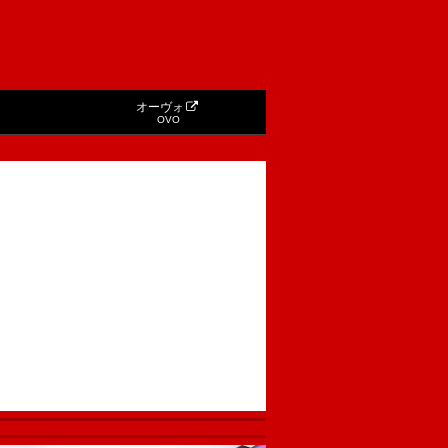
オーヴォ
OVO