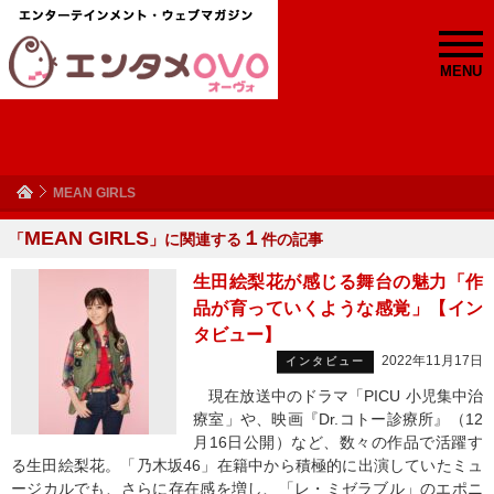
MENU
MEAN GIRLS
MEAN GIRLS
１
「
」に関連する
件の記事
生田絵梨花が感じる舞台の魅力「作
品が育っていくような感覚」【イン
タビュー】
2022年11月17日
インタビュー
現在放送中のドラマ「PICU 小児集中治
療室」や、映画『Dr.コトー診療所』（12
月16日公開）など、数々の作品で活躍す
る生田絵梨花。「乃木坂46」在籍中から積極的に出演していたミュ
ージカルでも、さらに存在感を増し、「レ・ミゼラブル」のエポニ