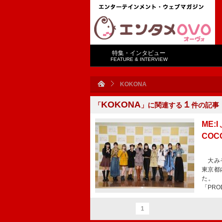
特集・インタビュー
FEATURE & INTERVIEW
KOKONA
KOKONA
１
「
」に関連する
件の記事
ME
CO
大みそ
東京都
た。 
「PRO
1