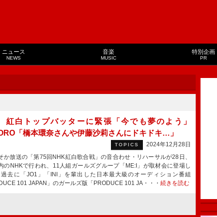
ニュース
音楽
特別企画
NEWS
MUSIC
PR
:I、紅白トップバッターに緊張「今でも夢のよう」
CORO「橋本環奈さんや伊藤沙莉さんにドキドキ…」
2024年12月28日
TOPICS
か放送の「第75回NHK紅白歌合戦」の音合わせ・リハーサルが28日、
内のNHKで行われ、11人組ガールズグループ「ME:I」が取材会に登場し
過去に「JO1」「INI」を輩出した日本最大級のオーディション番組
DUCE 101 JAPAN」のガールズ版「PRODUCE 101 JA・・・
続きを読む