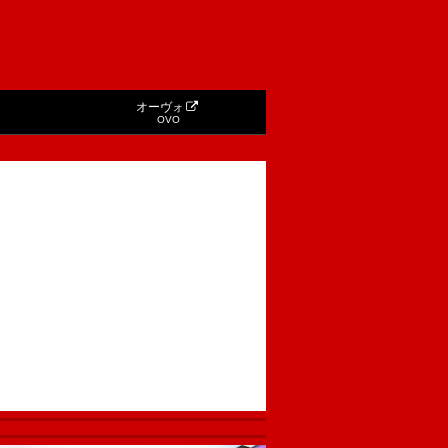
オーヴォ
OVO