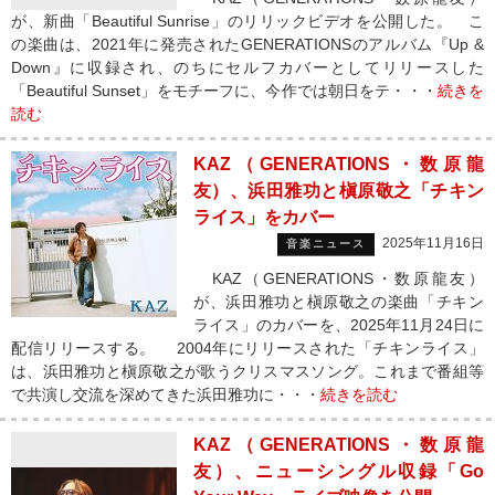
が、新曲「Beautiful Sunrise」のリリックビデオを公開した。 こ
の楽曲は、2021年に発売されたGENERATIONSのアルバム『Up &
Down』に収録され、のちにセルフカバーとしてリリースした
「Beautiful Sunset」をモチーフに、今作では朝日をテ・・・
続きを
読む
KAZ（GENERATIONS・数原龍
友）、浜田雅功と槇原敬之「チキン
ライス」をカバー
2025年11月16日
音楽ニュース
KAZ（GENERATIONS・数原龍友）
が、浜田雅功と槇原敬之の楽曲「チキン
ライス」のカバーを、2025年11月24日に
配信リリースする。 2004年にリリースされた「チキンライス」
は、浜田雅功と槇原敬之が歌うクリスマスソング。これまで番組等
で共演し交流を深めてきた浜田雅功に・・・
続きを読む
KAZ（GENERATIONS・数原龍
友）、ニューシングル収録「Go