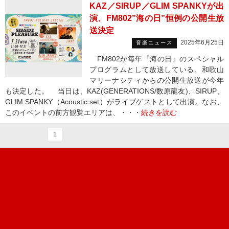
KAZ／SIRUP／GLIM SPANKYが出
演、FM802”海の日”恒例の公開生放
送決定
2025年6月25日
音楽ニュース
FM802が毎年『海の日』のスペシャル
プログラムとして放送している、和歌山
マリーナシティからの公開生放送が今年
も決定した。 当日は、KAZ(GENERATIONS/数原龍友)、SIRUP、
GLIM SPANKY（Acoustic set）がライブゲストとして出演。なお、
このイベントの前方観覧エリアは、・・・
続きを読む
1