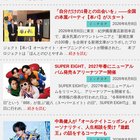
「自分だけの1冊との出会いを」――全国
の本屋パーティ【本パ】がスタート
2026年8月9日
Ｊ－ＰＯＰ
2026年8月8日に東京・紀伊國屋書店新宿本店
で、森永乳業のマウントレーニアと「新潮文庫
の100冊」を企画する新潮文庫がコラボしたプロ
ジェクト【本パ】オールナイト・オープニングイベントが開催された。 本プ
ロジェクトは「ほんとのひとやすみ …
続きを読む
SUPER EIGHT、2027年春にニューアル
バム発売＆アリーナツアー開催
2026年8月8日
Ｊ－ＰＯＰ
SUPER EIGHTが、2027年春にニューアルバ
ムをリリースし、アリーナツアーを開催する。
本情報の発表が行われた日は、“令和8年8月8
日”という「888」が並ぶ“超八（スーパーエイト）の日”。SUPER EIGHTは、前
日に行われ …
続きを読む
中島健人が『オールナイトニッポン』パ
ーソナリティ、人生相談を受け『遊戯
王』の話をするコーナーも
2026年8月8日
Ｊ－ＰＯＰ