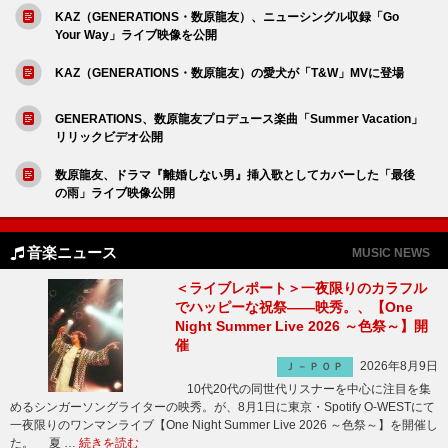
KAZ（GENERATIONS・数原龍友）、ニューシングル収録「Go
Your Way」ライブ映像を公開
KAZ（GENERATIONS・数原龍友）の愛犬が「T&W」MVに登場
GENERATIONS、数原龍友プロデュース楽曲「Summer Vacation」
リリックビデオ公開
数原龍友、ドラマ『離婚しない男』挿入歌としてカバーした「最後
の雨」ライブ映像公開
音楽ニュース
MUSIC NEWS
＜ライブレポート＞一夜限りのカラフル
でハッピーな祝祭――映秀。、【One
Night Summer Live 2026 ～色祭～】開
催
2026年8月9日
Ｊ－ＰＯＰ
10代20代の同世代リスナーを中心に注目を集
めるシンガーソングライターの映秀。が、8月1日に東京・Spotify O-WESTにて
一夜限りのワンマンライブ【One Night Summer Live 2026 ～色祭～】を開催し
た。 夏 …
続きを読む