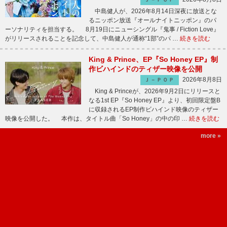
中島健人が、2026年8月14日深夜に放送とな
るニッポン放送『オールナイトニッポン』のパ
ーソナリティを担当する。 8月19日にニューシングル『鬼事 / Fiction Love』
がリリースされることを記念して、中島健人が通称“1部”のパ …
続きを読む
King & Prince、EP『So Honey EP』制
作ビハインドのティザー映像を公開
2026年8月8日
Ｊ－ＰＯＰ
King & Princeが、2026年9月2日にリリースと
なる1st EP『So Honey EP』より、初回限定盤B
に収録されるEP制作ビハインド映像のティザー
映像を公開した。 本作は、タイトル曲「So Honey」の中の印 …
続きを読む
more »