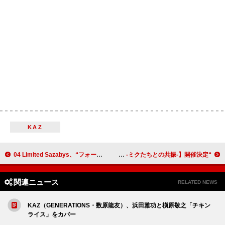
KAZ
04 Limited Sazabys、“フォーリミの日”に初野外フリーライブ【HOMESICK】開催決定
“ボカロ文化”を体感できる回遊型イベント、【Project Circles -ミクたちとの共振-】開催決定
関連ニュース
RELATED NEWS
KAZ（GENERATIONS・数原龍友）、浜田雅功と槇原敬之「チキン
ライス」をカバー