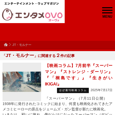
MENU
JT・モルナー
JT・モルナー
２
「
」に関連する
件の記事
【映画コラム】7月前半『スーパー
マン』『ストレンジ・ダーリン』
『「桐島です」』『生きがい
IKIGAI』
2025年7月17日
ほぼ週刊映画コラム
『スーパーマン』（7月11日公開）
1938年に発行されたコミックに始まり、何度も映画化されてきたア
メコミヒーローの原点をジェームズ・ガン監督が新たに映画化。
いきなり、戦いに敗れ、傷だらけになったスーパーマン（デビッ