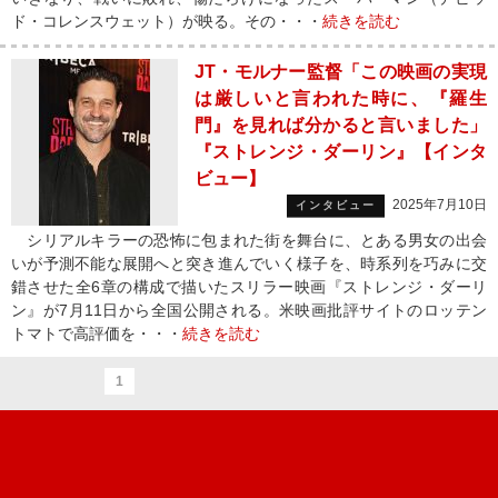
ド・コレンスウェット）が映る。その・・・
続きを読む
JT・モルナー監督「この映画の実現
は厳しいと言われた時に、『羅生
門』を見れば分かると言いました」
『ストレンジ・ダーリン』【インタ
ビュー】
2025年7月10日
インタビュー
シリアルキラーの恐怖に包まれた街を舞台に、とある男女の出会
いが予測不能な展開へと突き進んでいく様子を、時系列を巧みに交
錯させた全6章の構成で描いたスリラー映画『ストレンジ・ダーリ
ン』が7月11日から全国公開される。米映画批評サイトのロッテン
トマトで高評価を・・・
続きを読む
1