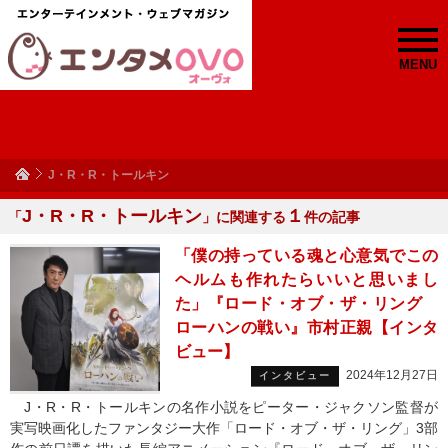
MENU
J・R・R・トールキン
J・R・R・トールキン
１
「
」に関連する
件の記事
「僕の持っている魂と心意気でこの
ヘルムも作れたらいいと思いまし
た」『ロード・オブ・ザ・リング
ローハンの戦い』市村正親【インタ
ビュー】
2024年12月27日
インタビュー
J・R・R・トールキンの名作小説をピーター・ジャクソン監督が
実写映画化したファンタジー大作「ロード・オブ・ザ・リング」3部