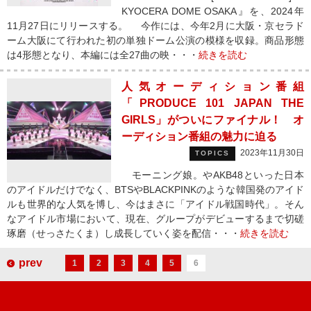
KYOCERA DOME OSAKA』を、2024年
11月27日にリリースする。 今作には、今年2月に大阪・京セラド
ーム大阪にて行われた初の単独ドーム公演の模様を収録。商品形態
は4形態となり、本編には全27曲の映・・・
続きを読む
人気オーディション番組
「PRODUCE 101 JAPAN THE
GIRLS」がついにファイナル！ オ
ーディション番組の魅力に迫る
2023年11月30日
TOPICS
モーニング娘。やAKB48といった日本
のアイドルだけでなく、BTSやBLACKPINKのような韓国発のアイド
ルも世界的な人気を博し、今はまさに「アイドル戦国時代」。そん
なアイドル市場において、現在、グループがデビューするまで切磋
琢磨（せっさたくま）し成長していく姿を配信・・・
続きを読む
prev
1
2
3
4
5
6