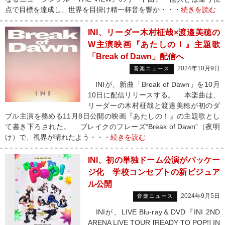
点で目標を達成し、世界を目掛け精一杯音を響か・・・
続きを読む
INI、リーダー木村柾哉×渡邉美穂の
W主演映画『あたしの！』主題歌
「Break of Dawn」配信へ
2024年10月9日
音楽ニュース
INIが、新曲「Break of Dawn」を10月
10日に配信リリースする。 本楽曲は、
リーダーの木村柾哉と渡邉美穂が初のダ
ブル主演を務める11月8日公開の映画『あたしの！』の主題歌とし
て書き下ろされた。 ブレイクのフレーズ“Break of Dawn”（夜明
け）で、視界が晴れたよう・・・
続きを読む
INI、初の単独ドーム公演がパッケー
ジ化 学校コンセプトの新ビジュア
ル公開
2024年9月5日
音楽ニュース
INIが、LIVE Blu-ray＆DVD『INI 2ND
ARENA LIVE TOUR [READY TO POP!] IN