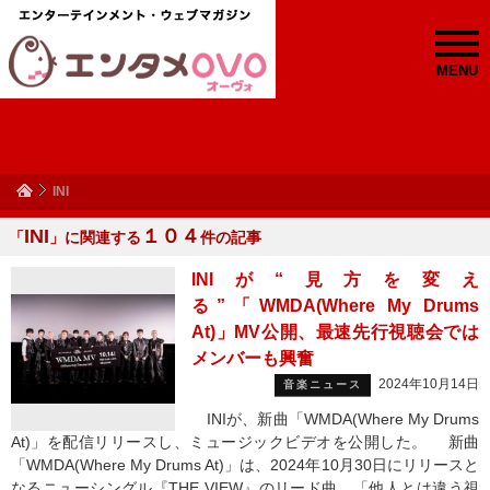
MENU
INI
INI
１０４
「
」に関連する
件の記事
INIが“見方を変え
る”「WMDA(Where My Drums
At)」MV公開、最速先行視聴会では
メンバーも興奮
2024年10月14日
音楽ニュース
INIが、新曲「WMDA(Where My Drums
At)」を配信リリースし、ミュージックビデオを公開した。 新曲
「WMDA(Where My Drums At)」は、2024年10月30日にリリースと
なるニューシングル『THE VIEW』のリード曲。「他人とは違う視