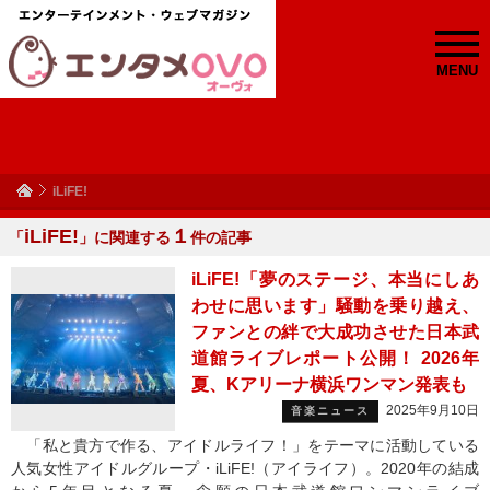
MENU
iLiFE!
iLiFE!
１
「
」に関連する
件の記事
iLiFE!「夢のステージ、本当にしあ
わせに思います」騒動を乗り越え、
ファンとの絆で大成功させた日本武
道館ライブレポート公開！ 2026年
夏、Kアリーナ横浜ワンマン発表も
2025年9月10日
音楽ニュース
「私と貴方で作る、アイドルライフ！」をテーマに活動している
人気女性アイドルグループ・iLiFE!（アイライフ）。2020年の結成