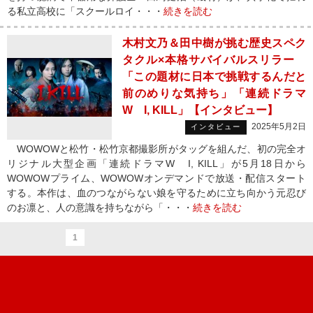
る私立高校に「スクールロイ・・・
続きを読む
木村文乃＆田中樹が挑む歴史スペク
タクル×本格サバイバルスリラー
「この題材に日本で挑戦するんだと
前のめりな気持ち」「連続ドラマ
W I, KILL」【インタビュー】
2025年5月2日
インタビュー
WOWOWと松竹・松竹京都撮影所がタッグを組んだ、初の完全オ
リジナル大型企画「連続ドラマW I, KILL」が5月18日から
WOWOWプライム、WOWOWオンデマンドで放送・配信スタート
する。本作は、血のつながらない娘を守るために立ち向かう元忍び
のお凛と、人の意識を持ちながら「・・・
続きを読む
1