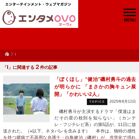
MENU
I
I
２
「
」に関連する
件の記事
「ぼくほし」“健治”磯村勇斗の過去
が明らかに 「まさかの胸キュン展
開」「かわいい2人」
2025年8月12日
TOPICS
磯村勇斗が主演するドラマ「僕達はま
だその星の校則を知らない」（カンテ
レ・フジテレビ系）の第5話が、11日に放
送された。（※以下、ネタバレを含みます） 本作は、独特の感性
を持つ臆病で不器用な弁護士・白鳥健治（磯村）が、共学化で揺れ