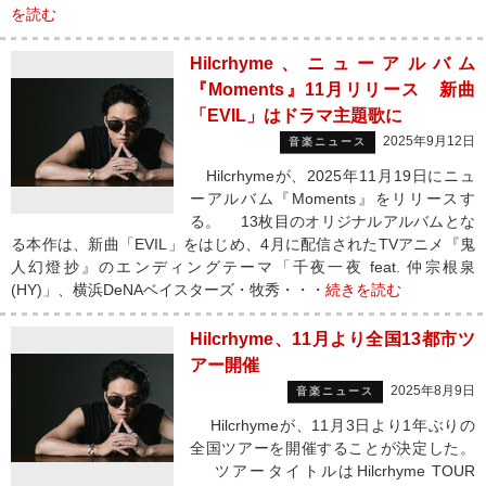
を読む
Hilcrhyme、ニューアルバム
『Moments』11月リリース 新曲
「EVIL」はドラマ主題歌に
2025年9月12日
音楽ニュース
Hilcrhymeが、2025年11月19日にニュ
ーアルバム『Moments』をリリースす
る。 13枚目のオリジナルアルバムとな
る本作は、新曲「EVIL」をはじめ、4月に配信されたTVアニメ『鬼
人幻燈抄』のエンディングテーマ「千夜一夜 feat. 仲宗根泉
(HY)」、横浜DeNAベイスターズ・牧秀・・・
続きを読む
Hilcrhyme、11月より全国13都市ツ
アー開催
2025年8月9日
音楽ニュース
Hilcrhymeが、11月3日より1年ぶりの
全国ツアーを開催することが決定した。
ツアータイトルはHilcrhyme TOUR