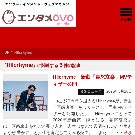
MENU
Hilcrhyme
Hilcrhyme
３
「
」に関連する
件の記事
Hilcrhyme、新曲「喜怒哀楽」MVテ
ィザー公開
2026年5月20日
音楽ニュース
結成20周年を迎えるHilcrhymeが、新曲
「喜怒哀楽」をリリースし、同曲MVティ
ザーを公開した。 Hilcrhymeにとって
2026年新曲第一弾となる「喜怒哀楽」
は、喜怒哀楽を丸ごと受け入れ「人生はなんて素晴らしいただ生き
ようぜ 豊かに」と人生を肯定してくれる楽曲。 また、・・・
続き