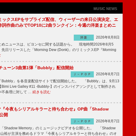
MUSIC NEWS
ミックスEPをサプライズ配信、ウィーザーの来日公演決定、エ
作詞作曲のみでTOP10に2曲ランクイン：今週の洋楽まとめニ
2026年8月8日
洋楽
めニュースは、ビヨンセに関する話題から。 現地時間2026年8月5
日リリースした「Morning Dew (Donk)」のリミックスEP『Morning
む
ーチューン3曲第1弾「Bubbly」配信開始
2026年8月7日
Ｊ－ＰＯＰ
Bubbly」を各音楽配信サイトで配信開始した。 「Bubbly」は、9月13
mi Live Galley #11 -Bubbly-】のインスパイアソングとして制作され
や不条理に対して …
続きを読む
ラマ『今夜もシリアルキラーと待ち合わせ』OP曲「Shadow
V公開
2026年8月7日
Ｊ－ＰＯＰ
「Shadow Memory」のミュージックビデオを公開した。 「Shadow
、横山裕が主演を務めるドラマ『今夜もシリアルキラーと待ち合わせ』のオ