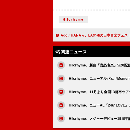
Hilcrhyme
Ado／HANAら、LA開催の日本音楽フェス【Zipangu】出演アーティストのロサンゼルス再生
関連ニュース
Hilcrhyme、新曲「喜怒哀楽」5/2
Hilcrhyme、ニューアルバム『Mom
Hilcrhyme、11月より全国13都市ツ
Hilcrhyme、ニューAL『24/7 L
Hilcrhyme、メジャーデビュー15