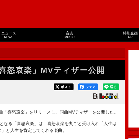
ニュース
音楽
特別企画
NEWS
MUSIC
PR
曲「喜怒哀楽」MVティザー公開
ポスト
シェア
送る
が、新曲「喜怒哀楽」をリリースし、同曲MVティザーを公開した。
第一弾となる「喜怒哀楽」は、喜怒哀楽を丸ごと受け入れ「人生は
に」と人生を肯定してくれる楽曲。