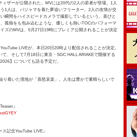
ィザーが公開された。MVには20代の2人の若者が登場。1人
う1人は、パジャマを着た夢追いフリーター。2人の友情が交
しい瞬間をハイスピードカメラで撮影しているという。喜びと
、孤独をも包み込むような、優しくも熱いTOCのパフォーマ
イズのMVは、5月27日19時にプレミア公開されることが決定
Tube LIVEが、本日20日20時より配信されることが決定。
そして7月18日に東京・SGC HALL ARIAKEで開催する
鷺 2026】についても語る予定だ。
meが辿り着いた境地が「喜怒哀楽」。人生は豊かで素晴らしいで
さい。
easer』
jxstGYEY
ス記念YouTube LIVE』