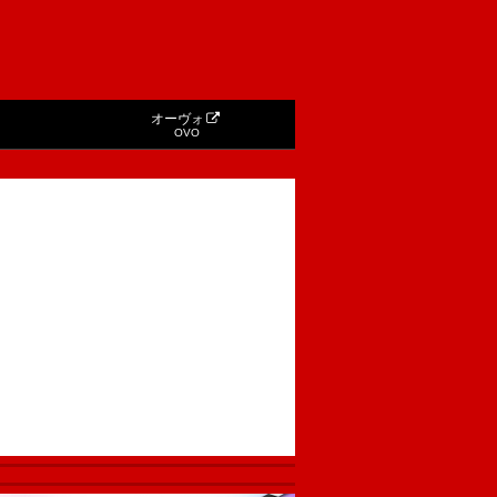
オーヴォ
OVO