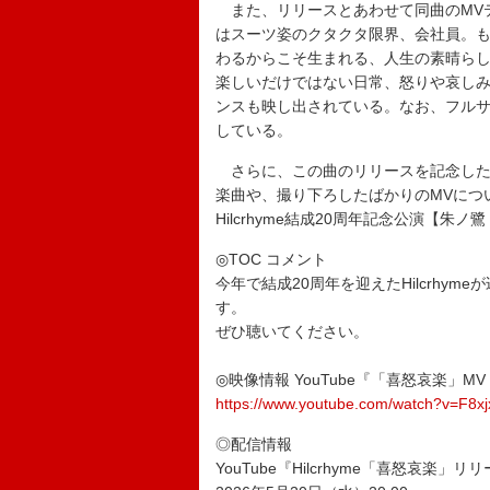
また、リリースとあわせて同曲のMVテ
はスーツ姿のクタクタ限界、会社員。も
わるからこそ生まれる、人生の素晴ら
楽しいだけではない日常、怒りや哀しみ
ンスも映し出されている。なお、フルサ
している。
さらに、この曲のリリースを記念したYou
楽曲や、撮り下ろしたばかりのMVについて、
Hilcrhyme結成20周年記念公演【朱ノ
◎TOC コメント
今年で結成20周年を迎えたHilcrhy
す。
ぜひ聴いてくだ
◎映像情報 YouTube『「喜怒哀楽」MV T
https://www.youtube.com/watch?v=F8x
◎配信情報
YouTube『Hilcrhyme「喜怒哀楽」リリー