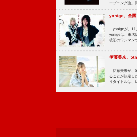
ープニング曲。同
yonige、全国
yonigeが、11
yonigeは、東名
後初のワンマン
伊藤美来、5t
伊藤美来が、5t
ることが決定した
うタイトルは、レ