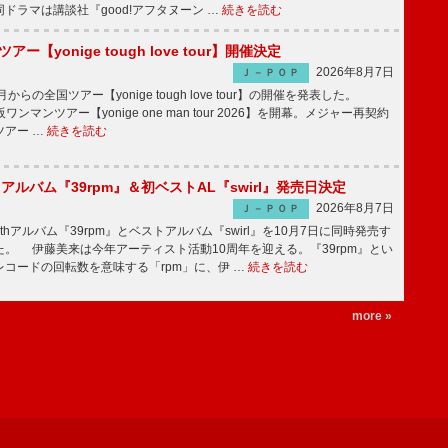
ドラマは講談社『good!アフタヌーン …
続きを読む
ツアー【yonige tough love tour】開催決定
2026年8月7日
Ｊ－ＰＯＰ
月からの全国ツアー【yonige tough love tour】の開催を発表した。
阪ワンマンツアー【yonige one man tour 2026】を開幕。メジャー再契約
ツアー …
続きを読む
hアルバム『39rpm』＆初ベストAL『swirl』発売日決定
2026年8月7日
Ｊ－ＰＯＰ
hアルバム『39rpm』とベストアルバム『swirl』を10月7日に同時発売す
。 伊藤美来は今年アーティスト活動10周年を迎える。『39rpm』とい
コードの回転数を意味する「rpm」に、伊 …
続きを読む
more »