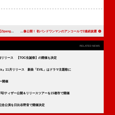
数が平均2.4倍に
松隈ケンタプロデュースのGBB（Girls be bad）「BiSH -星が瞬く夜に- 」カバー映像公開！ 初バンドワンマンのアンコールで3連続披露
RELATED NEWS
0配信リリース 【TOC生誕祭】の開催も決定
ents』11月リリース 新曲「EVIL」はドラマ主題歌に
アー開催
OVE』J写/ティザー公開＆リリースツアーを15都市で開催
周年記念公演を日比谷野音で開催決定