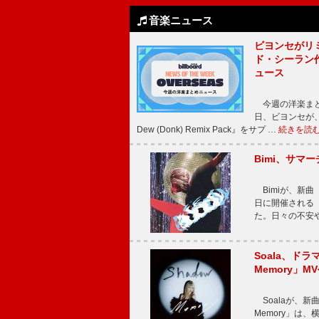
音楽ニュース
ビヨンセがリ
ド・シーラン
ュース
今週の洋楽まと
日、ビヨンセが、先
Dew (Donk) Remix Pack』をサプ …
続きを読
Bimi、サマ
Bimiが、新曲「
日に開催される【Bi
た。日々の不安
Soala、ド
Memory」M
Soalaが、新曲
Memory」は