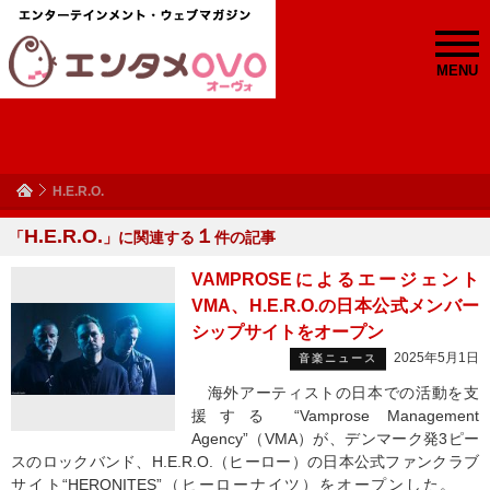
MENU
H.E.R.O.
H.E.R.O.
１
「
」に関連する
件の記事
VAMPROSEによるエージェント
VMA、H.E.R.O.の日本公式メンバー
シップサイトをオープン
2025年5月1日
音楽ニュース
海外アーティストの日本での活動を支
援する “Vamprose Management
Agency”（VMA）が、デンマーク発3ピー
スのロックバンド、H.E.R.O.（ヒーロー）の日本公式ファンクラブ
サイト“HERONITES”（ヒーローナイツ）をオープンした。