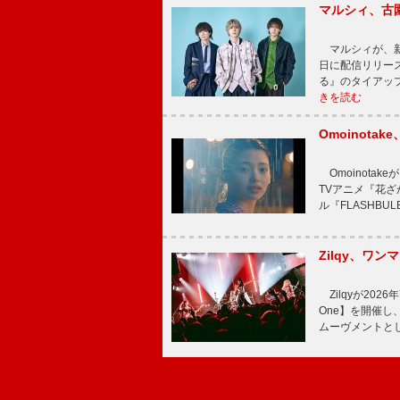
マルシィ、古
マルシィが、新
日に配信リリー
る』のタイアッ
きを読む
Omoinot
Omoinota
TVアニメ『花ざ
ル『FLASHBU
Zilqy、ワン
Zilqyが2026年
One】を開催し、
ムーヴメントと