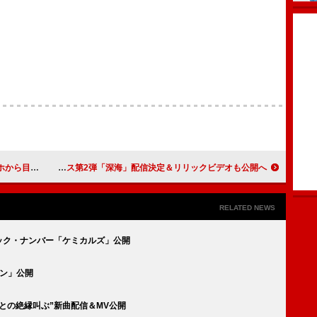
ィションを回想
Awesome City Club、10作連続リリース第2弾「深海」配信決定＆リリックビデオも公開へ
RELATED NEWS
たロック・ナンバー「ケミカルズ」公開
イン」公開
家族との絶縁叫ぶ”新曲配信＆MV公開