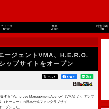
ニュース
音楽
特別企画
NEWS
MUSIC
PR
エージェントVMA、H.E.R.O.
シップサイトをオープン
ポスト
シェア
送る
amprose Management Agency”（VMA）が、デンマ
.O.（ヒーロー）の日本公式ファンクラブサイ
をオープンした。