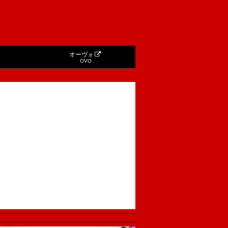
オーヴォ
OVO