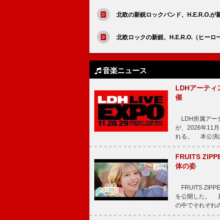
北欧の新鋭ロックバンド、H.E.R.O.
北欧ロックの新鋭、H.E.R.O.（ヒー
音楽ニュース
LDHアーティス
催
LDH所属アーティス
が、2026年1
れる。 本公演は
FRUITS ZI
体の姿
FRUITS ZI
を公開した。 新曲
の中でそれぞれ