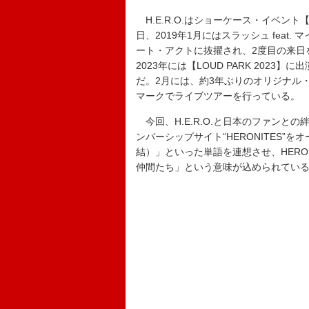
H.E.R.O.はショーケース・イベント【H
日、2019年1月にはスラッシュ fea
ート・アクトに抜擢され、2度目の来日
2023年には【LOUD PARK 20
だ。2月には、約3年ぶりのオリジナル
マークでライブツアーを行っている。
今回、H.E.R.O.と日本のファンと
ンバーシップサイト“HERONITES”をオープ
結）」といった単語を連想させ、HERONIT
仲間たち」という意味が込められてい