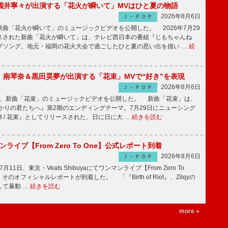
園井寧々が出演する「花火が瞬いて」MVはひと夏の物語
2026年8月6日
Ｊ－ＰＯＰ
曲「花火が瞬いて」のミュージックビデオを公開した。 2026年7月29
スされた新曲「花火が瞬いて」は、テレビ西日本の番組『じもちゃんね
プソング。地元・福岡の花火大会で過ごしたひと夏の思い出を描い …
続
ake、南琴奈＆黒田昊夢が出演する「花束」MVで“好き”を表現
2026年8月6日
Ｊ－ＰＯＰ
keが、新曲「花束」のミュージックビデオを公開した。 新曲「花束」は、
かりの君たちへ』第2期のエンディングテーマ。7月29日にニューシング
LB / 花束』としてリリースされた、日に日に大 …
続きを読む
マンライブ【From Zero To One】公式レポート到着
2026年8月6日
Ｊ－ＰＯＰ
7月11日、東京・Veats Shibuyaにてワンマンライブ【From Zero To
そのオフィシャルレポートが到着した。 「『Birth of Riot』、Zilqyの
して暴動 …
続きを読む
more »