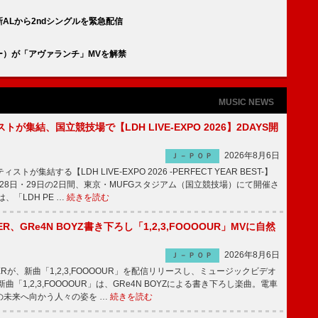
が新ALから2ndシングルを緊急配信
ロー）が「アヴァランチ」MVを解禁
MUSIC NEWS
トが集結、国立競技場で【LDH LIVE-EXPO 2026】2DAYS開
2026年8月6日
Ｊ－ＰＯＰ
トが集結する【LDH LIVE-EXPO 2026 -PERFECT YEAR BEST-】
1月28日・29日の2日間、東京・MUFGスタジアム（国立競技場）にて開催さ
、「LDH PE …
続きを読む
PPER、GRe4N BOYZ書き下ろし「1,2,3,FOOOOUR」MVに自然
2026年8月6日
Ｊ－ＰＯＰ
PPERが、新曲「1,2,3,FOOOOUR」を配信リリースし、ミュージックビデオ
「1,2,3,FOOOOUR」は、GRe4N BOYZによる書き下ろし楽曲。電車
の未来へ向かう人々の姿を …
続きを読む