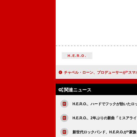
H.E.R.O.
チャペル・ローン、プロデューサーが“スマホから目を上げもしなかった”オーデ
関連ニュース
H.E.R.O.、ハードでフックが効い
H.E.R.O.、2年ぶりの新曲「ミスアラ
新世代ロックバンド、H.E.R.O.が“