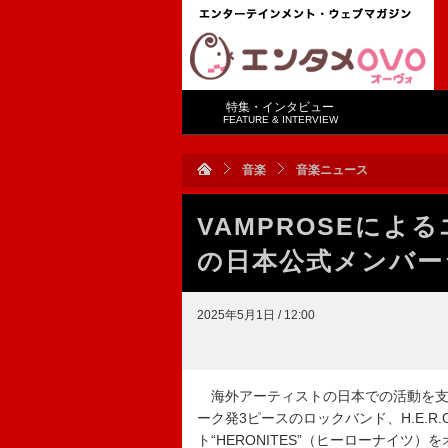
特集・インタビュー
FEATURE & INTERVIEW
音楽
音楽ニュース
VAMPROSEによる
の日本公式メンバー
2025年5月1日 / 12:00
海外アーティストの日本での活動を支援する “V
ーク発3ピースのロックバンド、H.E.R
ト“HERONITES”（ヒーローナイツ）