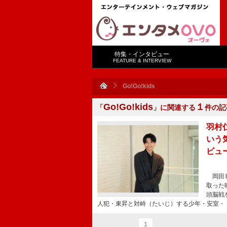
特集・インタビュー
FEATURE & INTERVIEW
Go!Go!kids
Go!Go!kids
１
「
」に関連する
件の記
羽村
いう
ビュ
岡田将
取った
頭脳戦
人犯・東昇と対峙（たいじ）する少年・安室・
1