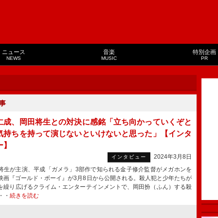
ニュース
音楽
特別企画
NEWS
MUSIC
PR
事
仁成、岡田将生との対決に感銘「立ち向かっていくぞと
気持ちを持って演じないといけないと思った」【インタ
ー】
2024年3月8日
インタビュー
生が主演、平成「ガメラ」3部作で知られる金子修介監督がメガホンを
映画『ゴールド・ボーイ』が3月8日から公開される。殺人犯と少年たちが
を繰り広げるクライム・エンターテインメントで、岡田扮（ふん）する殺
・・
続きを読む