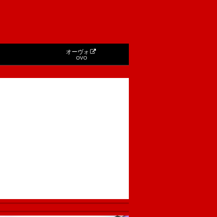
オーヴォ
OVO