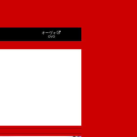
オーヴォ
OVO