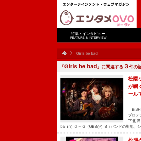
特集・インタビュー
FEATURE & INTERVIEW
Girls be bad
Girls be bad
３
「
」に関連する
件の
松隈ケ
が瞬
ール
BiS
プロデュ
下北沢
ba（n）d ～ G（GBBが）B（バンドの聖地
松隈ケ