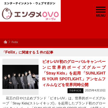
MENU
Felix
Felix
１
「
」に関連する
件の記事
ビオレUV初のグローバルキャンペー
ンに世界的ボーイズグループ
「Stray Kids」を起用 「SUNLIGHT
IS YOUR SPOTLIGHT.」アンセムフ
ィルムなどを世界同時公開
2025年4月10日
TOPICS
花王の日やけ止めブランド「ビオレUV」は、世界的ボーイズグル
ープ「Stray Kids(ストレイキッズ)」を起用したブランド初のグロー