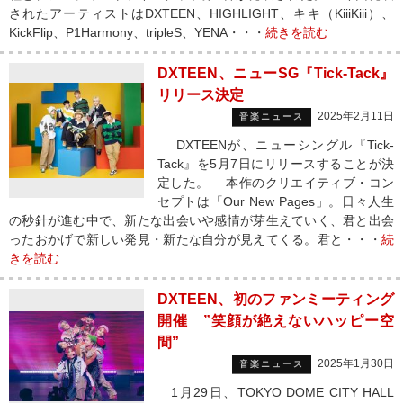
されたアーティストはDXTEEN、HIGHLIGHT、キキ（KiiiKiii）、
KickFlip、P1Harmony、tripleS、YENA・・・
続きを読む
DXTEEN、ニューSG『Tick-Tack』
リリース決定
2025年2月11日
音楽ニュース
DXTEENが、ニューシングル『Tick-
Tack』を5月7日にリリースすることが決
定した。 本作のクリエイティブ・コン
セプトは「Our New Pages」。日々人生
の秒針が進む中で、新たな出会いや感情が芽生えていく、君と出会
ったおかげで新しい発見・新たな自分が見えてくる。君と・・・
続
きを読む
DXTEEN、初のファンミーティング
開催 ”笑顔が絶えないハッピー空
間”
2025年1月30日
音楽ニュース
1月29日、TOKYO DOME CITY HALL