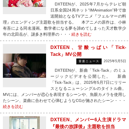
DXTEENが、2025年7月からテレビ朝
日系全国24局ネット“IMAnimation”枠で放
送開始となるTVアニメ『フェルマーの料
理』のエンディング主題歌を担当する。 本アニメの原作は、小林
有吾による同名漫画。数学者になる夢を諦めてしまった天才数学少
年の北田岳が、謎多き料理界の・・・
続きを読む
DXTEEN、甘酸っぱい「Tick-
Tack」MV公開
2025年5月5日
音楽ニュース
DXTEENが、新曲「Tick-Tack」のミュ
ージックビデオを公開した。 新曲
「Tick-Tack」は、2025年5月7日にリリー
スとなるニューシングルのタイトル曲。
MVには、メンバーが恋心を表現するシーンや、魚眼カメラを使用し
たシーン、楽曲に合わせて心弾むようなCGが施されたシーン・・・
続きを読む
DXTEEN、メンバー6人主演ドラマ
『最後の放課後』主題歌を担当