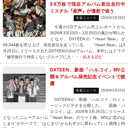
9.9万枚で現在アルバム首位走行中
ミスチル『産声』が僅差で追う
2026年3月26日
音楽ニュース
今週のCDアルバム売上レポートから
2026年3月23日～3月25日の集計が明らか
となり、DXTEENの『Heart Beat』が
99,344枚を売り上げ、現在首位を走っている。 『Heart Beat』は3
月25日にリリースされたDXTEENの2ndアルバム。本作にはドラマ
『修学旅行で仲良くないグループに入・・・
続きを読む
DXTEEN、新曲「ハルコイ」MV公
開＆アルバム発売記念イベントで披
露
2026年3月25日
音楽ニュース
DXTEENが、新曲「ハルコイ」のミュ
ージックビデオを公開した。 新曲「ハ
ルコイ」は、2026年3月25日にリリース
となったニューアルバム『Heart Beat』のリード曲。MVは“恋のは
じまり”がテーマで、“はじまり”からわずかに変わっていく感情と時