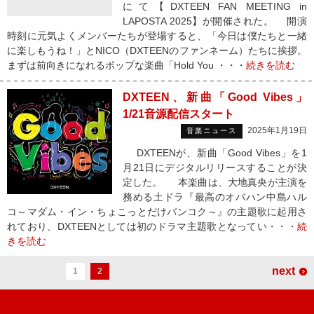
にて【DXTEEN FAN MEETING in
LAPOSTA 2025】が開催された。 開演
時刻に元気よくメンバーたちが登場すると、「今日は僕たちと一緒
に楽しもうね！」とNICO（DXTEENのファンネーム）たちに挨拶。
まずは前向きになれるポップな楽曲「Hold You ・・・
続きを読む
DXTEEN、新曲「Good Vibes」
1/21音源配信スタート
2025年1月19日
音楽ニュース
DXTEENが、新曲「Good Vibes」を1
月21日にデジタルリリースすることが決
定した。 本楽曲は、大地真央が主演を
務める土ドラ『最高のオバハン中島ハル
コ～マダム・イン・ちょこっとだけバンコク～』の主題歌に起用さ
れており、DXTEENとしては初のドラマ主題歌となってい・・・
続
きを読む
next
1
2