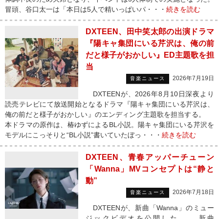
冒頭、谷口太一は「本日は5人で精いっぱいパ・・・
続きを読む
DXTEEN、田中笑太郎の出演ドラマ
『陽キャ集団にいる芹沢は、俺の前
だと様子がおかしい』ED主題歌を担
当
2026年7月19日
音楽ニュース
DXTEENが、2026年8月10日深夜より
読売テレビにて放送開始となるドラマ『陽キャ集団にいる芹沢は、
俺の前だと様子がおかしい』のエンディング主題歌を担当する。
本ドラマの原作は、椿ゆずによるBL小説。陽キャ集団にいる芹沢を
モデルにこっそりと“BL小説”書いていたぼっ・・・
続きを読む
DXTEEN、青春アッパーチューン
「Wanna」MVコンセプトは“静と
動”
2026年7月18日
音楽ニュース
DXTEENが、新曲「Wanna」のミュー
ジックビデオを公開した。 新曲