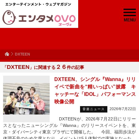
MENU
DXTEEN
DXTEEN
２６
「
」に関連する
件の記事
DXTEEN、シングル『Wanna』リリ
イベで新曲を“精いっぱい”披露 キ
ャッチーな「IDOL」パフォーマンス
映像公開
2026年7月22日
音楽ニュース
DXTEENが、2026年7月22日にリリー
スとなったニューシングル『Wanna』のリリースイベントを、東
京・ダイバーシティ東京 プラザにて開催した。 今回、福田歩汰が
体調不良のため欠席となり、イベントは5人体制での実施となった。