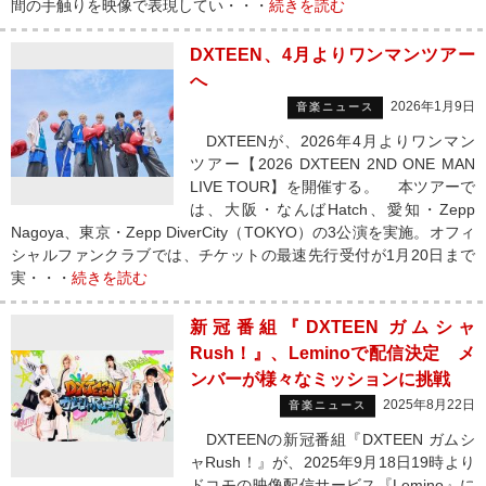
間の手触りを映像で表現してい・・・
続きを読む
DXTEEN、4月よりワンマンツアー
へ
2026年1月9日
音楽ニュース
DXTEENが、2026年4月よりワンマン
ツアー【2026 DXTEEN 2ND ONE MAN
LIVE TOUR】を開催する。 本ツアーで
は、大阪・なんばHatch、愛知・Zepp
Nagoya、東京・Zepp DiverCity（TOKYO）の3公演を実施。オフィ
シャルファンクラブでは、チケットの最速先行受付が1月20日まで
実・・・
続きを読む
新冠番組『DXTEEN ガムシャ
Rush！』、Leminoで配信決定 メ
ンバーが様々なミッションに挑戦
2025年8月22日
音楽ニュース
DXTEENの新冠番組『DXTEEN ガムシ
ャRush！』が、2025年9月18日19時より
ドコモの映像配信サービス『Lemino』に