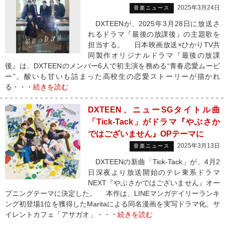
2025年3月24日
音楽ニュース
DXTEENが、2025年3月28日に放送さ
れるドラマ『最後の放課後』の主題歌を
担当する。 日本映画放送×ひかりTV共
同製作オリジナルドラマ『最後の放課
後』は、DXTEENのメンバー6人で初主演を務める“青春恋愛ムービ
ー”。酸いも甘いも詰まった高校生の恋愛ストーリーが描かれ
る・・・
続きを読む
DXTEEN、ニューSGタイトル曲
「Tick-Tack」がドラマ『やぶさか
ではございません』OPテーマに
2025年3月13日
音楽ニュース
DXTEENの新曲「Tick-Tack」が、4月2
日深夜より放送開始のテレ東系ドラマ
NEXT『やぶさかではございません』オー
プニングテーマに決定した。 本作は、LINEマンガデイリーランキ
ング初登場1位を獲得したMaritaによる同名漫画を実写ドラマ化。サ
イレントカフェ「アサガオ」・・・
続きを読む