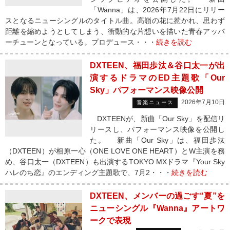
「Wanna」は、2026年7月22日にリリー
スとなるニューシングルのタイトル曲。高嶺の花に惹かれ、思わず
距離を縮めようとしてしまう、衝動的な片想いを描いた青春アッパ
ーチューンとなっている。プロデュース・・・
続きを読む
DXTEEN、福田歩汰＆谷口太一が出
演するドラマのED主題歌「Our
Sky」パフォーマンス映像公開
2026年7月10日
音楽ニュース
DXTEENが、新曲「Our Sky」を配信リ
リースし、パフォーマンス映像を公開し
た。 新曲「Our Sky」は、福田歩汰
（DXTEEN）が相原一心（ONE LOVE ONE HEART）とW主演を務
め、谷口太一（DXTEEN）も出演するTOKYO MXドラマ『Your Sky
ハレのち恋』のエンディング主題歌で、7月2・・・
続きを読む
DXTEEN、メンバーの過ごす“夏”を
ニューシングル『Wanna』アートワ
ークで表現