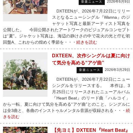
2026年6月9日
音楽ニュース
DXTEENが、2026年7月22日にリリー
スとなるニューシングル『Wanna』のジ
ャケット写真と最新アーティスト写真を
公開した。 今回公開されたアートワークのビジュアルコンセプト
は“夏”。ジャケット写真は、海辺の静けさの中で花火の光と佇む初
回盤A、これからの煌めく季節を・・・
続きを読む
DXTEEN、次作シングルは夏に向け
て気分を高める“アゲ曲”
2026年3月29日
音楽ニュース
DXTEENが、2026年7月22日にニュー
シングルをリリースする。 本作は、3
月25日にリリースされたニューアルバム
『Heart Beat』のリード曲「ハルコイ」
から一転、夏に向けて気分を高める“アゲ曲”とのこと。シングルに
は全3曲と、各曲のインストゥルメンタル音源が収録される・・・
続
きを読む
【先ヨミ】DXTEEN『Heart Beat』