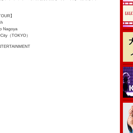
 TOUR】
h
Nagoya
City（TOKYO）
NTERTAINMENT