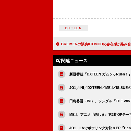
DXTEEN
BREIMENの演奏×TOMOOの存在感が絡み合う、コラボ曲「ファンキースパイ
関連ニュース
新冠番組『DXTEEN ガムシャRush
JO1／INI／DXTEEN／ME:I／IS:S
田島将吾（INI）、シングル『THE WI
ME:I、アニメ『恋しま』第2期OPテ
JO1、LAでボウリング対決＆EP『Hand