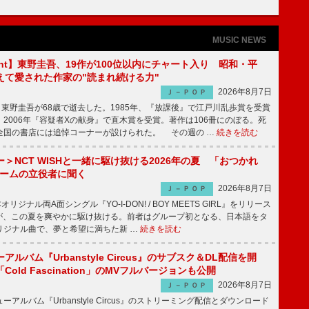
MUSIC NEWS
sight】東野圭吾、19作が100位以内にチャート入り 昭和・平
えて愛された作家の"読まれ続ける力"
2026年8月7日
Ｊ－ＰＯＰ
東野圭吾が68歳で逝去した。1985年、『放課後』で江戸川乱歩賞を受賞
2006年『容疑者Xの献身』で直木賞を受賞。著作は106冊にのぼる。死
全国の書店には追悼コーナーが設けられた。 その週の …
続きを読む
＞NCT WISHと一緒に駆け抜ける2026年の夏 「おつかれ
ブームの立役者に聞く
2026年8月7日
Ｊ－ＰＯＰ
リジナル両A面シングル『YO-I-DON! / BOY MEETS GIRL』をリリース
SHが、この夏を爽やかに駆け抜ける。前者はグループ初となる、日本語をタ
リジナル曲で、夢と希望に満ちた新 …
続きを読む
ルバム『Urbanstyle Circus』のサブスク＆DL配信を開
old Fascination」のMVフルバージョンも公開
2026年8月7日
Ｊ－ＰＯＰ
ルバム『Urbanstyle Circus』のストリーミング配信とダウンロード