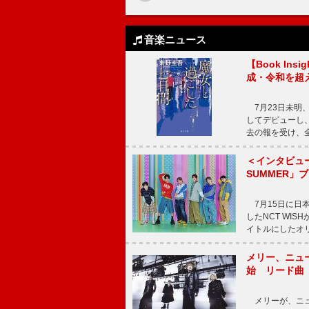
音楽ニュース
【Book In
成・令和を超
7月23日未明、
してデビューし、
去の報を受け、
＜インタビュー
SUMMER」
7月15日に日本オ
したNCT WI
イトルにしたオ
メリー、ニューア
始 リード曲「C
メリーが、ニューア