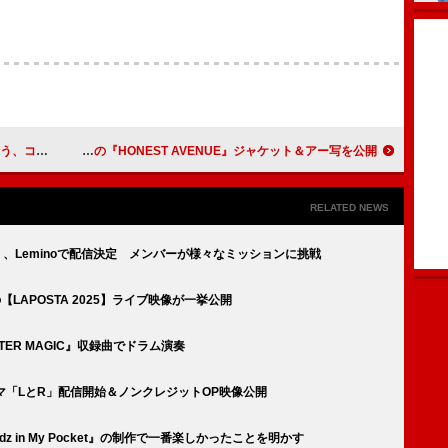
ス」MV公開
HONEST BOYZ（R）、“大人の遊び心”コンセプトの『HONEST AVENUE』ジャケット＆アー写を公開
RELATED NEWS
！』、Leminoで配信決定 メンバーが様々なミッションに挑戦
UEの【LAPOSTA 2025】ライブ映像が一挙公開
NTER MAGIC』収録曲でドラム演奏
ーマ「LとR」配信開始＆ノンクレジットOP映像公開
z in My Pocket』の制作で一番楽しかったことを明かす