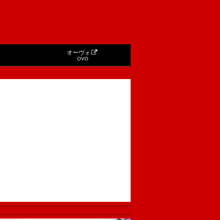
オーヴォ
OVO