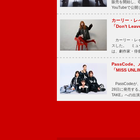
販売を開始し、収録
YouTubeで
カーリー・レ
「Don't Leav
カーリー・レイ・ジェ
スした。 ミュ
は、劇作家・俳
PassCode
「MISS UNL
PassCode
28日に発売する。
TAKE』への出