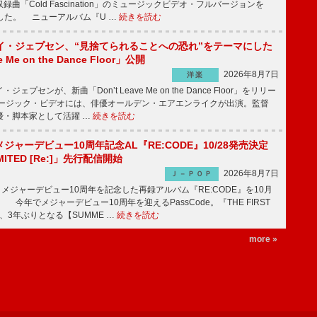
曲「Cold Fascination」のミュージックビデオ・フルバージョンを
公開した。 ニューアルバム『U …
続きを読む
イ・ジェプセン、“見捨てられることへの恐れ”をテーマにした
e Me on the Dance Floor」公開
2026年8月7日
洋楽
プセンが、新曲「Don’t Leave Me on the Dance Floor」をリリー
ージック・ビデオには、俳優オールデン・エアエンライクが出演。監督
優・脚本家として活躍 …
続きを読む
、メジャーデビュー10周年記念AL『RE:CODE』10/28発売決定
IMITED [Re:]」先行配信開始
2026年8月7日
Ｊ－ＰＯＰ
が、メジャーデビュー10周年を記念した再録アルバム『RE:CODE』を10月
 今年でメジャーデビュー10周年を迎えるPassCode。『THE FIRST
演、3年ぶりとなる【SUMME …
続きを読む
more »