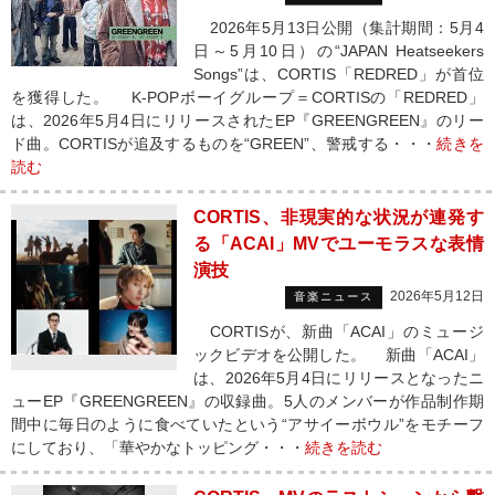
2026年5月13日公開（集計期間：5月4
日～5月10日）の“JAPAN Heatseekers
Songs”は、CORTIS「REDRED」が首位
を獲得した。 K-POPボーイグループ＝CORTISの「REDRED」
は、2026年5月4日にリリースされたEP『GREENGREEN』のリー
ド曲。CORTISが追及するものを“GREEN”、警戒する・・・
続きを
読む
CORTIS、非現実的な状況が連発す
る「ACAI」MVでユーモラスな表情
演技
2026年5月12日
音楽ニュース
CORTISが、新曲「ACAI」のミュージ
ックビデオを公開した。 新曲「ACAI」
は、2026年5月4日にリリースとなったニ
ューEP『GREENGREEN』の収録曲。5人のメンバーが作品制作期
間中に毎日のように食べていたという“アサイーボウル”をモチーフ
にしており、「華やかなトッピング・・・
続きを読む