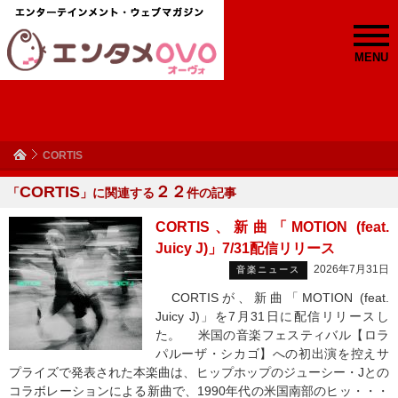
MENU
CORTIS
CORTIS
２２
「
」に関連する
件の記事
CORTIS、新曲「MOTION (feat.
Juicy J)」7/31配信リリース
2026年7月31日
音楽ニュース
CORTISが、新曲「MOTION (feat.
Juicy J)」を7月31日に配信リリースし
た。 米国の音楽フェスティバル【ロラ
パルーザ・シカゴ】への初出演を控えサ
プライズで発表された本楽曲は、ヒップホップのジューシー・Jとの
コラボレーションによる新曲で、1990年代の米国南部のヒッ・・・