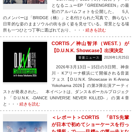
となるニューEP『GREENGREEN』の最
初のアルバムフォトを公開した。 5人
のメンバーは「BRIDGE（橋）」と名付けられた写真で、飾らない
日常的な姿のままソウルの街を歩く姿を見せている。背景となる場
所も一つひとつ丁寧に選ばれており、・・・
続きを読む
CORTIS／神山智洋（WEST.）が
【D.U.N.K. Showcase】出演決定
2026年1月25日
音楽ニュース
2026年3月13日～15日の3日間、神奈
川・ Kアリーナ横浜にて開催される音楽
フェス【D.U.N.K. Showcase in K-Arena
Yokohama 2026】の第3弾出演アーティ
ストが発表された。 本イベントは、ダンス＆ボーカルプロジェク
ト「D.U.N.K. -DANCE UNIVERSE NEVER KILLED-」の第4章
と・・・
続きを読む
＜レポート＞CORTIS 「BTS先輩
が日本で初めてショーケースを行っ
た場所」で――目標への第一歩とな