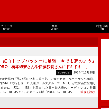
ニュース
音楽
特別企画
NEWS
MUSIC
PR
:I、紅白トップバッターに緊張「今でも夢のよう」
CORO「橋本環奈さんや伊藤沙莉さんにドキドキ…」
2024年12月28日
TOPICS
か放送の「第75回NHK紅白歌合戦」の音合わせ・リハーサルが28日、
内のNHKで行われ、11人組ガールズグループ「ME:I」が取材会に登場し
過去に「JO1」「INI」を輩出した日本最大級のオーディション番組
DUCE 101 JAPAN」のガールズ版「PRODUCE 101 JA・・・
続きを読む