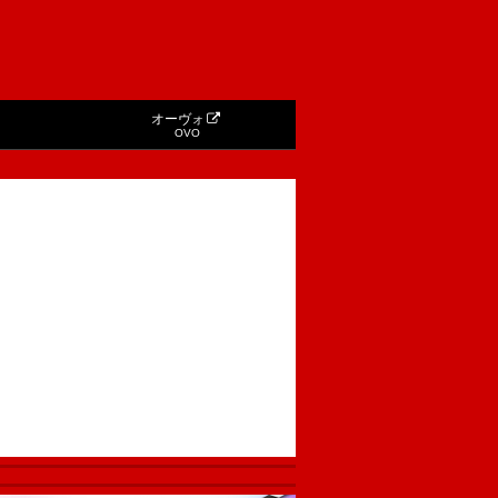
オーヴォ
OVO