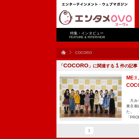
特集・インタビュー
FEATURE & INTERVIEW
COCORO
COCORO
１
「
」に関連する
件の記事
ME
CO
大みそ
東京都
た。 
「PRO
1