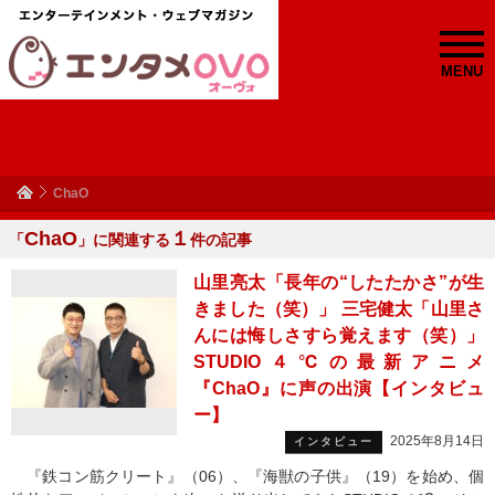
MENU
ChaO
ChaO
１
「
」に関連する
件の記事
山里亮太「長年の“したたかさ”が生
きました（笑）」 三宅健太「山里さ
んには悔しさすら覚えます（笑）」
STUDIO４℃の最新アニメ
『ChaO』に声の出演【インタビュ
ー】
2025年8月14日
インタビュー
『鉄コン筋クリート』（06）、『海獣の子供』（19）を始め、個