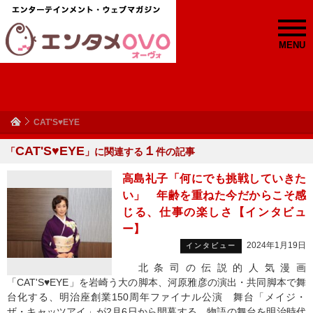
MENU
CAT'S♥EYE
CAT'S♥EYE
１
「
」に関連する
件の記事
高島礼子「何にでも挑戦していきた
い」 年齢を重ねた今だからこそ感
じる、仕事の楽しさ【インタビュ
ー】
2024年1月19日
インタビュー
北条司の伝説的人気漫画
「CAT'S♥EYE」を岩崎う大の脚本、河原雅彦の演出・共同脚本で舞
台化する、明治座創業150周年ファイナル公演 舞台「メイジ・
ザ・キャッツアイ」が2月6日から開幕する。物語の舞台を明治時代