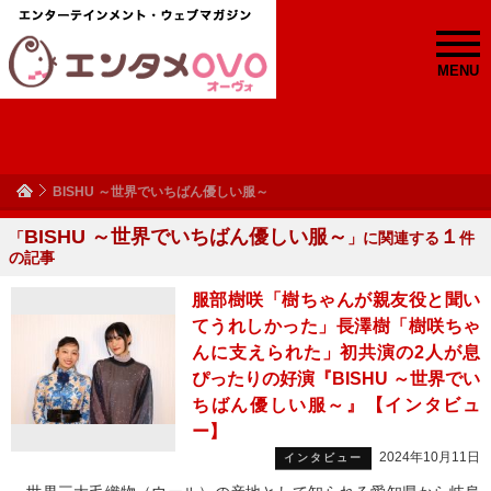
MENU
BISHU ～世界でいちばん優しい服～
BISHU ～世界でいちばん優しい服～
１
「
」に関連する
件
の記事
服部樹咲「樹ちゃんが親友役と聞い
てうれしかった」長澤樹「樹咲ちゃ
んに支えられた」初共演の2人が息
ぴったりの好演『BISHU ～世界でい
ちばん優しい服～』【インタビュ
ー】
2024年10月11日
インタビュー