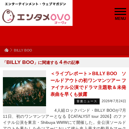
MENU
BILLY BOO
BILLY BOO
４
「
」に関連する
件の記事
＜ライブレポート＞BILLY BOO ソ
ールドアウトの初ワンマンツアー フ
ァイナル公演でドラマ主題歌＆未発
表曲を早くも披露
2026年7月24日
音楽ニュース
4人組ロックバンド・BILLY BOOが7月
11日、初のワンマンツアーとなる【CATALYST tour 2026】のファ
イナル公演を東京・Shibuya WWWにて開催した。全公演ソールド
アウトを果たした今ツアーにおいて彼ら史上最大の動員をマーク