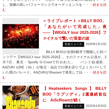
し、熱量の高いパフォーマンスでオーディエンスを・・・
続きを読
む
＜ライブレポート＞BILLY BOO、
「あなたがいて完成した」夜
――【WIGGLY tour 2025-2026】フ
ァイナルで繋いだ音楽の波
2026年2月13日
音楽ニュース
BILLY BOOが全国9都市で開催した対バ
ンツアー【WIGGLY tour 2025-2026】。そのファイナル公演が、2
月7日、東京・Spotify O-Crestで行われた。 バンド結成前、
KAZUKI UJIIE（Vo.）が地元・仙台での弾き語りでよくカバーして
いた雨のパレード。KAZUKIがShazamで発見して以・・・
続きを読
む
【Heatseekers Songs】BILLY
BOO「ラプソディ」2週連続首位
に AiScReamが続く
2025年4月30日
音楽ニュース