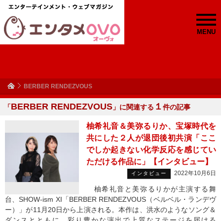
MENU
BERBER RENDEZVOUS
BERBER RENDEZVOUS
１
「
」に関連する
件の記事
柚希礼音＆美弥るりか、宝塚時代を
共にした２人が退団後初共演「ここ
でしか起きない化学反応を感じてい
ただける作品に」【インタビュー】
2022年10月6日
インタビュー
柚希礼音と美弥るりかが主演する舞
台、SHOW-ism XI「BERBER RENDEZVOUS（ベルベル・ランデヴ
ー）」が11月20日から上演される。本作は、洪水のようなソング＆
ダンスとともに、彩り豊かな演出で上質なステージを届ける