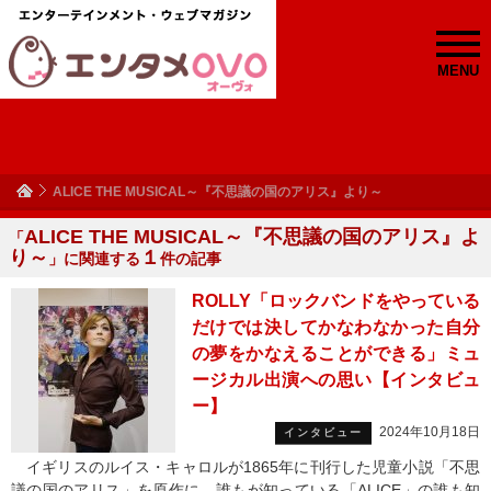
MENU
ALICE THE MUSICAL～『不思議の国のアリス』より～
ALICE THE MUSICAL～『不思議の国のアリス』よ
「
り～
１
」に関連する
件の記事
ROLLY「ロックバンドをやっている
だけでは決してかなわなかった自分
の夢をかなえることができる」ミュ
ージカル出演への思い【インタビュ
ー】
2024年10月18日
インタビュー
イギリスのルイス・キャロルが1865年に刊行した児童小説「不思
議の国のアリス」を原作に、誰もが知っている「ALICE」の誰も知