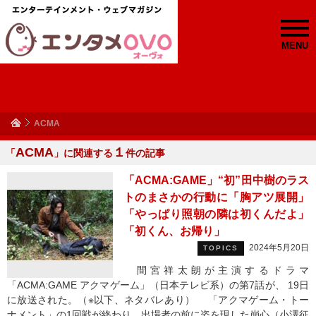
MENU
ACMA
ACMA
１
「
」に関連する
件の記事
「ACMA:GAME」“初”田中樹のラス
トのまさかの行動に「胸アツ展開」
「やっぱり照朝の隣は初くんだよ」
「初くん、お帰り」
2024年5月20日
TOPICS
間宮祥太朗が主演するドラマ
「ACMA:GAME アクマゲーム」（日本テレビ系）の第7話が、 19日
に放送された。（※以下、ネタバレあり） 「アクマゲーム・トー
ナメント」の1回戦が終わり、出場者の前に姿を現した崩心（小澤征