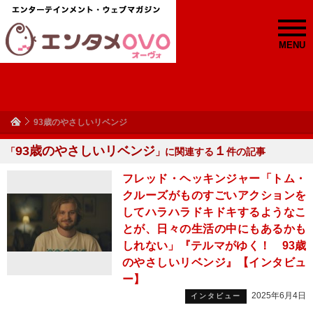
MENU
93歳のやさしいリベンジ
93歳のやさしいリベンジ
１
「
」に関連する
件の記事
フレッド・ヘッキンジャー「トム・
クルーズがものすごいアクションを
してハラハラドキドキするようなこ
とが、日々の生活の中にもあるかも
しれない」『テルマがゆく！ 93歳
のやさしいリベンジ』【インタビュ
ー】
2025年6月4日
インタビュー