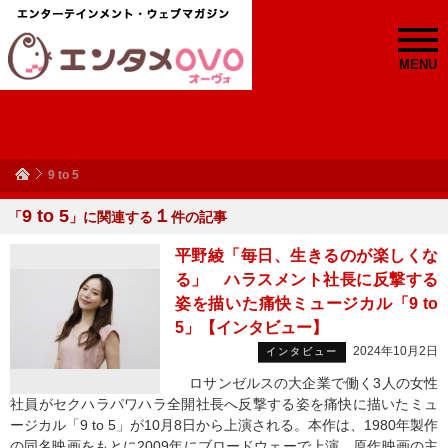
MENU
9 to 5
9 to 5
１
「
」に関連する
件の記事
平野綾「毎日、生きるのが楽しくな
る」 ハラスメント社長に反撃する
姿を描いた痛快ミュージカル「9 to
5」【インタビュー】
2024年10月2日
インタビュー
ロサンゼルスの大企業で働く3人の女性
社員がセクハラパワハラ全開社長へ反撃する姿を痛快に描いたミュ
ージカル「9 to 5」が10月8日から上演される。本作は、1980年製作
の同名映画をもとに2009年にブロードウェーで上演。原作映画の主