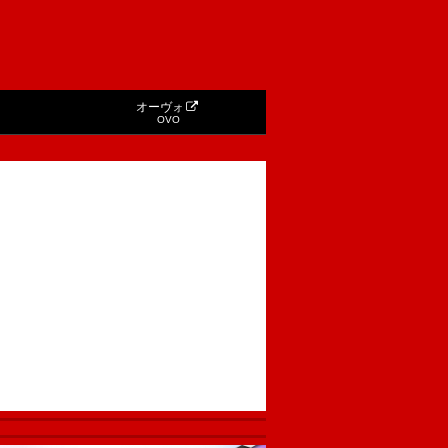
オーヴォ
OVO