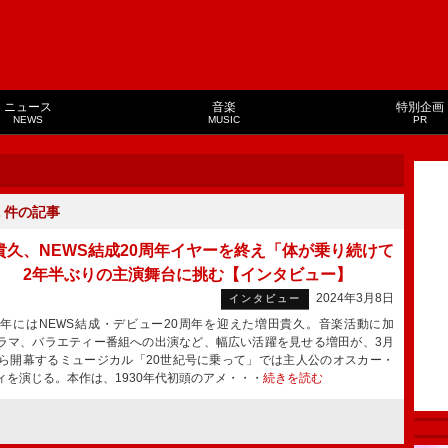
ニュース
音楽
特別企画
NEWS
MUSIC
PR
１
件の記事
貴久、NEWS結成20周年イヤーを終え「体が乗り続けて
」 2年半ぶりの主演舞台に挑む【インタビュー】
2024年3月8日
インタビュー
3年にはNEWS結成・デビュー20周年を迎えた増田貴久。音楽活動に加
ラマ、バラエティー番組への出演など、幅広い活躍を見せる増田が、3月
から開幕するミュージカル「20世紀号に乗って」では主人公のオスカー・
ィを演じる。本作は、1930年代初頭のアメ・・・
続きを読む