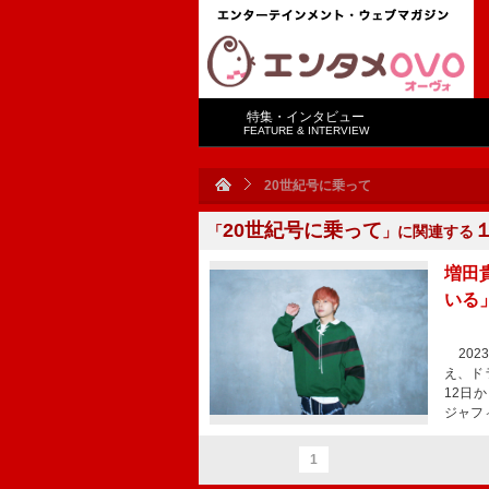
特集・インタビュー
FEATURE & INTERVIEW
20世紀号に乗って
20世紀号に乗って
「
」に関連する
増田
いる
202
え、ド
12日
ジャフ
1