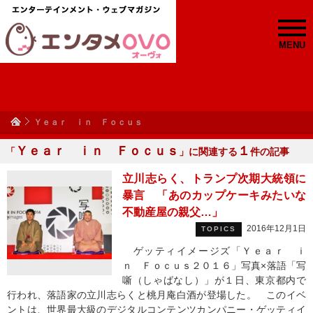
MENU
Ｙｅａｒ ｉｎ Ｆｏｃｕｓ
Ｙｅａｒ ｉｎ Ｆｏｃｕｓ
１
「
」に関連する
件の記事
立川志らく、トランプ次期大統領に
暴言 「あのカップケーキみたいな
不動産屋の親父…」
2016年12月1日
TOPICS
ゲッティイメージズ「Ｙｅａｒ ｉ
ｎ Ｆｏｃｕｓ２０１６」写真×落語「写
噺（しゃばなし）」が１日、東京都内で
行われ、落語家の立川志らくと桃月庵白酒が登場した。 このイベ
ントは、世界最大級のデジタルコンテンツカンパニー・ゲッティイ