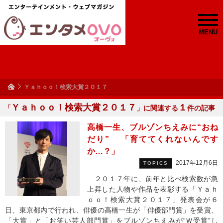
MENU
Ｙａｈｏｏ！検索大賞２０１７
Ｙａｈｏｏ！検索大賞２０１７
１
「
」に関連する
件の記事
高橋一生、ブルゾンちえみに“おね
だり” 「育ててくれないんです
か…？」
2017年12月6日
TOPICS
２０１７年に、前年と比べ検索数が急
上昇した人物や作品を表彰する「Ｙａｈ
ｏｏ！検索大賞２０１７」発表会が６
日、東京都内で行われ、俳優の高橋一生が「俳優部門賞」を受賞、
「大賞」と「お笑い芸人部門賞」をブルゾンちえみが“Ｗ受賞”し