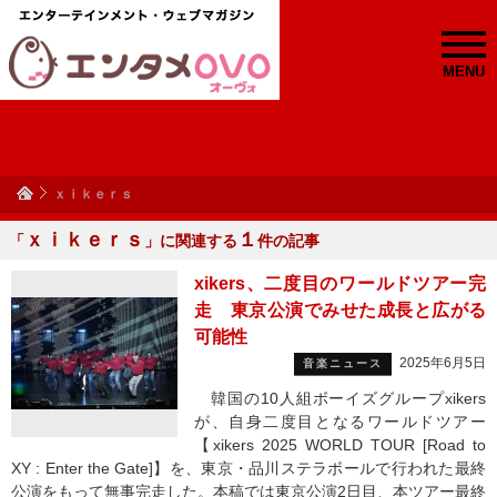
MENU
ｘｉｋｅｒｓ
ｘｉｋｅｒｓ
１
「
」に関連する
件の記事
xikers、二度目のワールドツアー完
走 東京公演でみせた成長と広がる
可能性
2025年6月5日
音楽ニュース
韓国の10人組ボーイズグループxikers
が、自身二度目となるワールドツアー
【xikers 2025 WORLD TOUR [Road to
XY : Enter the Gate]】を、東京・品川ステラボールで行われた最終
公演をもって無事完走した。本稿では東京公演2日目、本ツアー最終