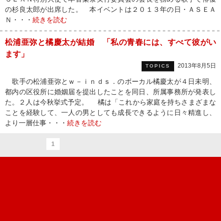
の杉良太郎が出席した。 本イベントは２０１３年の日・ＡＳＥＡ
Ｎ・・・
続きを読む
松浦亜弥と橘慶太が結婚 「私の青春には、すべて彼がい
ます」
2013年8月5日
TOPICS
歌手の松浦亜弥とｗ－ｉｎｄｓ．のボーカル橘慶太が４日未明、
都内の区役所に婚姻届を提出したことを同日、所属事務所が発表し
た。２人は今秋挙式予定。 橘は「これから家庭を持ちさまざまな
ことを経験して、一人の男としても成長できるように日々精進し、
より一層仕事・・・
続きを読む
1