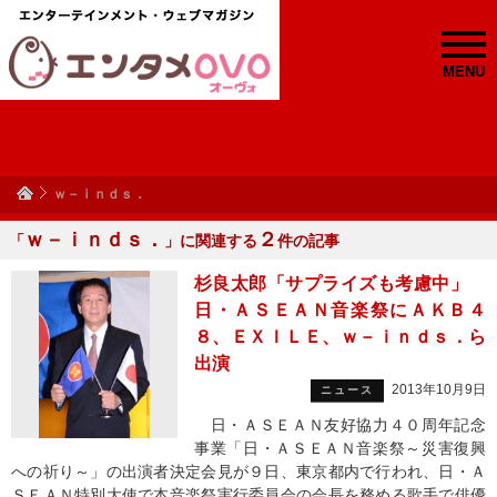
MENU
ｗ－ｉｎｄｓ．
ｗ－ｉｎｄｓ．
２
「
」に関連する
件の記事
杉良太郎「サプライズも考慮中」
日・ＡＳＥＡＮ音楽祭にＡＫＢ４
８、ＥＸＩＬＥ、ｗ－ｉｎｄｓ．ら
出演
2013年10月9日
ニュース
日・ＡＳＥＡＮ友好協力４０周年記念
事業「日・ＡＳＥＡＮ音楽祭～災害復興
への祈り～」の出演者決定会見が９日、東京都内で行われ、日・Ａ
ＳＥＡＮ特別大使で本音楽祭実行委員会の会長を務める歌手で俳優