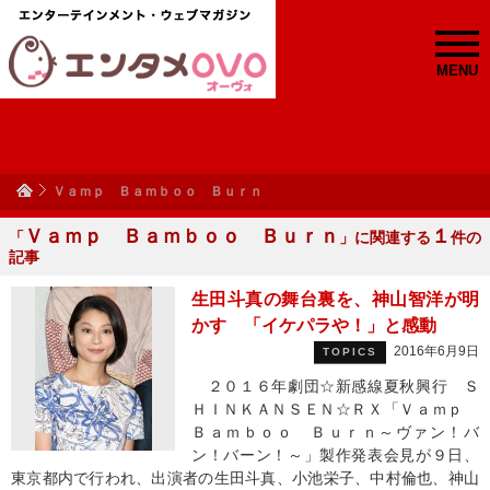
MENU
Ｖａｍｐ Ｂａｍｂｏｏ Ｂｕｒｎ
Ｖａｍｐ Ｂａｍｂｏｏ Ｂｕｒｎ
１
「
」に関連する
件の
記事
生田斗真の舞台裏を、神山智洋が明
かす 「イケパラや！」と感動
2016年6月9日
TOPICS
２０１６年劇団☆新感線夏秋興行 Ｓ
ＨＩＮＫＡＮＳＥＮ☆ＲＸ「Ｖａｍｐ
Ｂａｍｂｏｏ Ｂｕｒｎ～ヴァン！バ
ン！バーン！～」製作発表会見が９日、
東京都内で行われ、出演者の生田斗真、小池栄子、中村倫也、神山