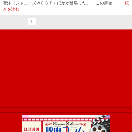
智洋（ジャニーズＷＥＳＴ）ほかが登場した。 この舞台・・・
続
きを読む
1