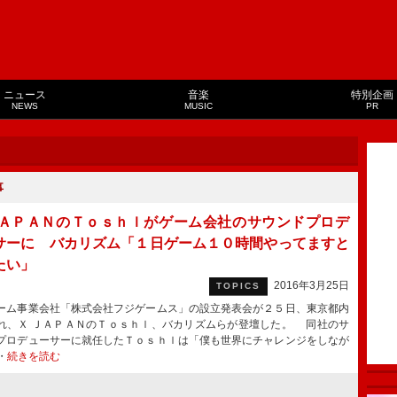
ニュース
音楽
特別企画
NEWS
MUSIC
PR
事
ＪＡＰＡＮのＴｏｓｈｌがゲーム会社のサウンドプロデ
サーに バカリズム「１日ゲーム１０時間やってますと
たい」
2016年3月25日
TOPICS
ム事業会社「株式会社フジゲームス」の設立発表会が２５日、東京都内
れ、Ｘ ＪＡＰＡＮのＴｏｓｈｌ、バカリズムらが登壇した。 同社のサ
プロデューサーに就任したＴｏｓｈｌは「僕も世界にチャレンジをしなが
・
続きを読む