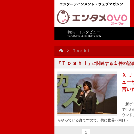
特集・インタビュー
FEATURE & INTERVIEW
Ｔｏｓｈｌ
Ｔｏｓｈｌ
１
「
」に関連する
件の記
Ｘ 
ュー
言い
新ゲー
で行わ
ウンド
らやっている身ですので、共に世界へ向け・・
1