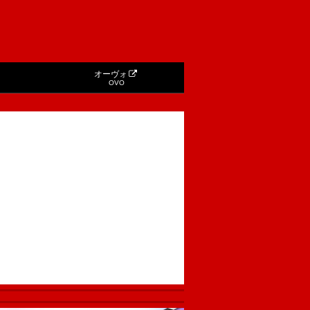
オーヴォ
OVO