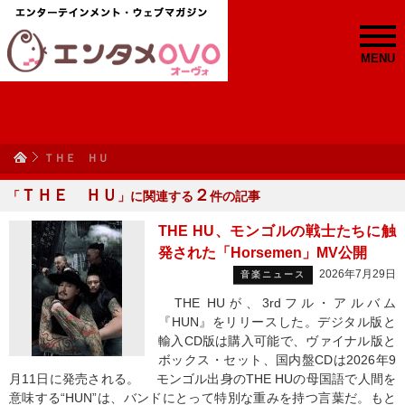
MENU
ＴＨＥ ＨＵ
ＴＨＥ ＨＵ
２
「
」に関連する
件の記事
THE HU、モンゴルの戦士たちに触
発された「Horsemen」MV公開
2026年7月29日
音楽ニュース
THE HUが、3rdフル・アルバム
『HUN』をリリースした。デジタル版と
輸入CD版は購入可能で、ヴァイナル版と
ボックス・セット、国内盤CDは2026年9
月11日に発売される。 モンゴル出身のTHE HUの母国語で人間を
意味する“HUN”は、バンドにとって特別な重みを持つ言葉だ。もと