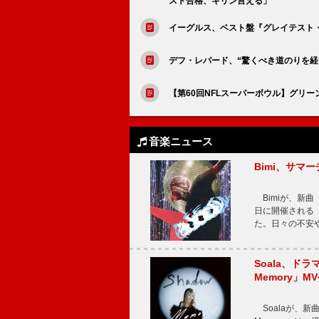
スト合格、キリン言える」
イーグルス、ベスト盤『グレイテスト・ヒ
デフ・レパード、“驚くべき道のりを経て
【第60回NFLスーパーボウル】グリ
音楽ニュース
Bimi、サマ
Bimiが、新曲「
日に開催される【Bi
た。日々の不安
Soala、ド
Memory」M
Soalaが、新曲