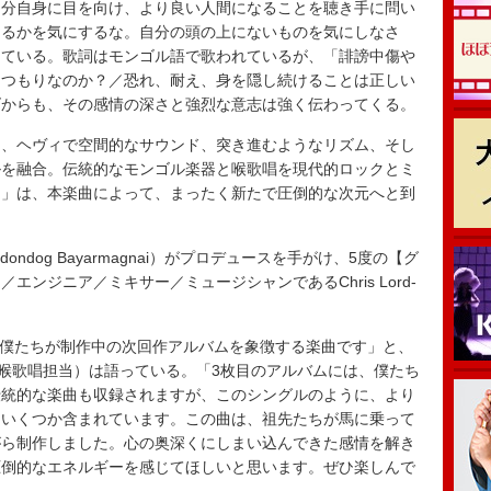
分自身に目を向け、より良い人間になることを聴き手に問い
あるかを気にするな。自分の頭の上にないものを気にしなさ
している。歌詞はモンゴル語で歌われているが、「誹謗中傷や
るつもりなのか？／恐れ、耐え、身を隠し続けることは正しい
ズからも、その感情の深さと強烈な意志は強く伝わってくる。
、ヘヴィで空間的なサウンド、突き進むようなリズム、そし
ルを融合。伝統的なモンゴル楽器と喉歌唱を現代的ロックとミ
ク」は、本楽曲によって、まったく新たで圧倒的な次元へと到
ashdondog Bayarmagnai）がプロデュースを手がけ、5度の【グ
ンジニア／ミキサー／ミュージシャンであるChris Lord-
グルは、僕たちが制作中の次回作アルバムを象徴する楽曲です」と、
奏者／喉歌唱担当）は語っている。「3枚目のアルバムには、僕たち
伝統的な楽曲も収録されますが、このシングルのように、より
もいくつか含まれています。この曲は、祖先たちが馬に乗って
がら制作しました。心の奥深くにしまい込んできた感情を解き
圧倒的なエネルギーを感じてほしいと思います。ぜひ楽しんで