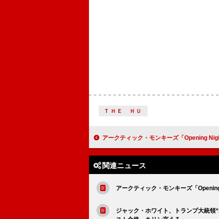
ＴＨＥ ＨＵ
アークティック・モンキーズ「Opening Night」公開、紛争の影響を受ける子どもたち支援
関連ニュース
アークティック・モンキーズ「Openin
ジャック・ホワイト、トランプ大統領“