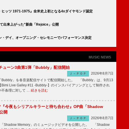
ッツ 1971-1975』全米史上初となる4xダイヤモンド認定
出来上がった”新曲「Rejoice」公開
ーン・デイ、オープニング・セレモニーでパフォーマンス決定
MUSIC NEWS
ーチューン3曲第1弾「Bubbly」配信開始
2026年8月7日
Ｊ－ＰＯＰ
Bubbly」を各音楽配信サイトで配信開始した。 「Bubbly」は、9月13
mi Live Galley #11 -Bubbly-】のインスパイアソングとして制作され
や不条理に対して …
続きを読む
ラマ『今夜もシリアルキラーと待ち合わせ』OP曲「Shadow
V公開
2026年8月7日
Ｊ－ＰＯＰ
「Shadow Memory」のミュージックビデオを公開した。 「Shadow