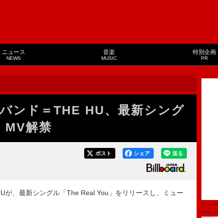
ニュース
音楽
特別企画
NEWS
MUSIC
PR
バンド＝THE HU、最新シング
u」MV解禁
ポスト
シェア
送る
が、最新シングル「The Real You」をリリースし、ミュー