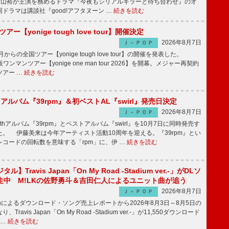
、横山裕が主演を務めるドラマ『今夜もシリアルキラーと待ち合わせ』のオ
ドラマは講談社『good!アフタヌーン …
続きを読む
ツアー【yonige tough love tour】開催決定
2026年8月7日
Ｊ－ＰＯＰ
月からの全国ツアー【yonige tough love tour】の開催を発表した。
阪ワンマンツアー【yonige one man tour 2026】を開幕。メジャー再契約
ツアー …
続きを読む
hアルバム『39rpm』＆初ベストAL『swirl』発売日決定
2026年8月7日
Ｊ－ＰＯＰ
hアルバム『39rpm』とベストアルバム『swirl』を10月7日に同時発売す
。 伊藤美来は今年アーティスト活動10周年を迎える。『39rpm』とい
コードの回転数を意味する「rpm」に、伊 …
続きを読む
】Travis Japan「On My Road -Stadium ver.-」がDLソ
走中 M!LKの佐野勇斗＆吉田仁人によるユニット曲が追う
2026年8月7日
Ｊ－ＰＯＰ
apanによるダウンロード・ソング売上レポートから2026年8月3日～8月5日の
ravis Japan「On My Road -Stadium ver.-」が11,550ダウンロード
 …
続きを読む