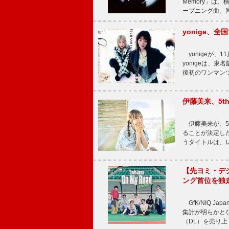
Memory」は
ープニング曲。同
yonige、全国
yonigeが、11
yonigeは、東名
後初のワンマン
伊藤美来、5t
伊藤美来が、5t
ることが決定した
うタイトルは、レ
【先ヨミ・デジタル
ング首位を独
GfK/NIQ J
集計が明らかとなり、T
（DL）を売り上