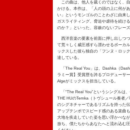
この曲は、他人を裁くのではなく、自
かける。本作は、「人の頭の上に何が
い」というモンゴルのことわざに由来
ガスライティング、脅迫や虐待を続け
のか？」といった、容赦のないフレー
西洋音楽の要素を前面に押し出しつつ
て荒々しく威圧感すら漂わせるボーカ
ックスした彼ら独自の「フンヌ・ロッ
達している。
「The Real You」は、Dashka（D
ラミー賞】受賞歴を誇るプロデューサー／エ
Algeがミックスを担当している。
「“The Real You”というシン
THE HUのTemka（トヴシュール
のシグネチャーであるリズムを持った
アップテンポでスピード感のある楽曲
大地を疾走していた姿を思い浮かべな
放ち、僕たちからあなたへと流れ込む