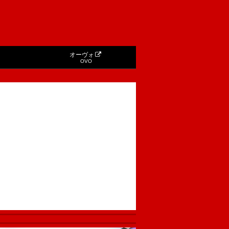
オーヴォ
OVO