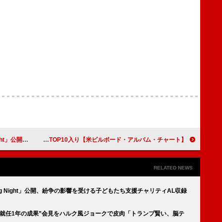
チャリティAL収録
【米ビルボード・アルバム・チャート】エイサップ・ロッキー『ドント・ビー・ダム』首位、ENHYPEN／マディソン・ビアーらTOP10入り
RELATED NEWS
g Night」公開、紛争の影響を受ける子どもたち支援チャリティAL収録
就任1年の成果”会見をハルク風ジョークで皮肉「トランプ賢い、脳テ