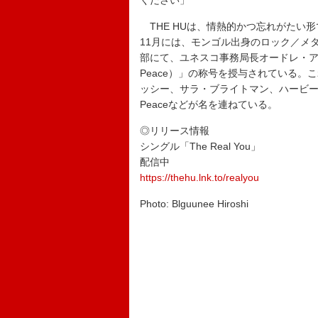
ください」
THE HUは、情熱的かつ忘れがたい形
11月には、モンゴル出身のロック／メ
部にて、ユネスコ事務局長オードレ・アズレ
Peace）」の称号を授与されている
ッシー、サラ・ブライトマン、ハービー・ハン
Peaceなどが名を連ねている。
◎リリース情報
シングル「The Real You」
配信中
https://thehu.lnk.to/realyou
Photo: Blguunee Hiroshi