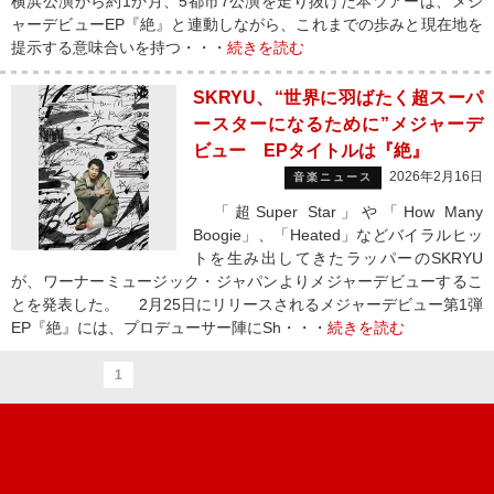
横浜公演から約1か月、5都市7公演を走り抜けた本ツアーは、メジ
ャーデビューEP『絶』と連動しながら、これまでの歩みと現在地を
提示する意味合いを持つ・・・
続きを読む
SKRYU、“世界に羽ばたく超スーパ
ースターになるために”メジャーデ
ビュー EPタイトルは『絶』
2026年2月16日
音楽ニュース
「超Super Star」や「How Many
Boogie」、「Heated」などバイラルヒッ
トを生み出してきたラッパーのSKRYU
が、ワーナーミュージック・ジャパンよりメジャーデビューするこ
とを発表した。 2月25日にリリースされるメジャーデビュー第1弾
EP『絶』には、プロデューサー陣にSh・・・
続きを読む
1