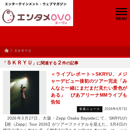
MENU
ＳＫＲＹＵ
ＳＫＲＹＵ
２
「
」に関連する
件の記事
＜ライブレポート＞SKRYU、メジ
ャーデビュー後初のツアー完走「み
んなと一緒にまだまだ見たい景色が
ある」 ぴあアリーナMMライブも
告知
2026年4月7日
音楽ニュース
2026年3月27日、大阪・Zepp Osaka Baysideにて、SKRYUの
【絶（Zepp）Tour 2026】がツアーファイナルを迎えた。3月4日の