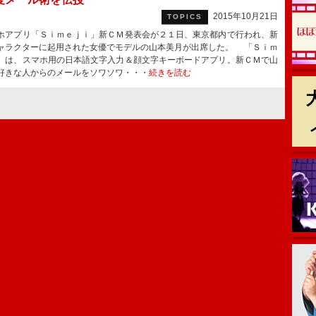
2015年10月21日
TOPICS
アプリ「Ｓｉｍｅｊｉ」新ＣＭ発表会が２１日、東京都内で行われ、新
ャラクターに起用された女優でモデルの山本美月が出席した。 「Ｓｉｍ
」は、スマホ用の日本語文字入力＆顔文字キーボードアプリ。新ＣＭで山
好きな人からのメールをソワソワ・・・
続きを読む