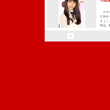
スマホ
ＣＭキ
ｅｊｉ
本は、
1