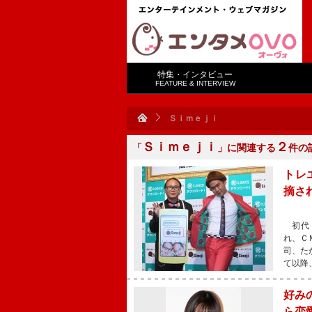
特集・インタビュー
FEATURE & INTERVIEW
Ｓｉｍｅｊｉ
Ｓｉｍｅｊｉ
２
「
」に関連する
件の
トレ
摘さ
初代「
れ、Ｃ
司、た
て以降
好み
ら恋