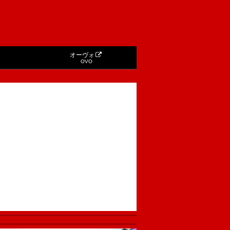
オーヴォ
OVO