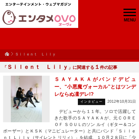
MENU
Ｓｉｌｅｎｔ Ｌｉｌｙ
Ｓｉｌｅｎｔ Ｌｉｌｙ
１
「
」に関連する
件の記事
ＳＡＹＡＫＡがバンドデビュ
ー、“小悪魔ヴォーカル”とはツンデ
レならぬ凜デレ!?
2012年10月31日
インタビュー
デビューから１１年。ソロで活躍して
きた歌手のＳＡＹＡＫＡが、元ＣＯＲＥ
ＯＦ ＳＯＵＬのソン ルイ（ギター＆コン
ポーザー）とＫＳＫ（マニピュレーター）と共にバンド「Ｓｉｌｅ
ｎｔ Ｌｉｌｙ（サイレント リリィ）」を結成、１０月２８日に「少