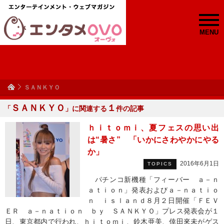
MENU
ＳＡＮＫＹＯ
ＳＡＮＫＹＯ
１
「
」に関連する
件の記事
ｈｉｔｏｍｉ、夏フェスの思い出
は“暑さ” 「いかにさわやかにやる
か」
2016年6月1日
TOPICS
パチンコ新機種「フィーバー ａ－ｎ
ａｔｉｏｎ」発表およびａ－ｎａｔｉｏ
ｎ ｉｓｌａｎｄ８月２日開催「ＦＥＶ
ＥＲ ａ－ｎａｔｉｏｎ ｂｙ ＳＡＮＫＹＯ」プレス発表会が１
日、東京都内で行われ、ｈｉｔｏｍｉ、鈴木亜美、倖田來未がゲス