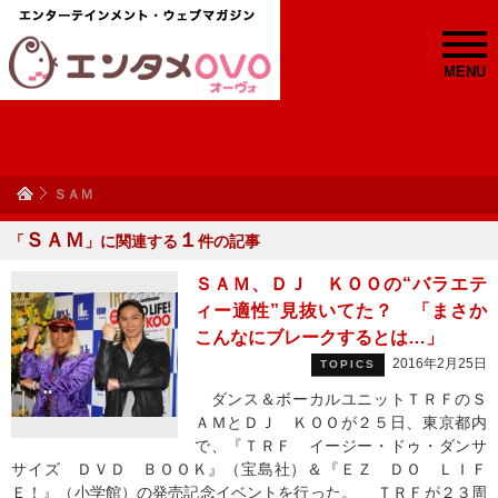
MENU
ＳＡＭ
ＳＡＭ
１
「
」に関連する
件の記事
ＳＡＭ、ＤＪ ＫＯＯの“バラエテ
ィー適性”見抜いてた？ 「まさか
こんなにブレークするとは…」
2016年2月25日
TOPICS
ダンス＆ボーカルユニットＴＲＦのＳ
ＡＭとＤＪ ＫＯＯが２５日、東京都内
で、『ＴＲＦ イージー・ドゥ・ダンサ
サイズ ＤＶＤ ＢＯＯＫ』（宝島社）＆『ＥＺ ＤＯ ＬＩＦ
Ｅ！』（小学館）の発売記念イベントを行った。 ＴＲＦが２３周