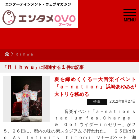
MENU
Ｒｉｈｗａ
Ｒｉｈｗａ
１
「
」に関連する
件の記事
夏を締めくくる一大音楽イベント
「ａ－ｎａｔｉｏｎ」 浜崎あゆみが
大トリを務める
2012年8月27日
特集
音楽イベント「ａ－ｎａｔｉｏｎ ｓ
ｔａｄｉｕｍ ｆｅｓ. Ｃｈａｒｇｅ
＆ Ｇｏ！ ウイダーｉｎゼリー」が２
５、２６日に、都内の味の素スタジアムで行われた。 ２５日はＤ
ｏ Ａｓ Ｉｎｆｉｎｉｔｙ、ｈｉｔｏｍｉ、ソナーポケット、湘