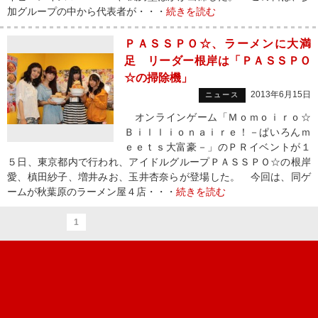
加グループの中から代表者が・・・
続きを読む
ＰＡＳＳＰＯ☆、ラーメンに大満
足 リーダー根岸は「ＰＡＳＳＰＯ
☆の掃除機」
2013年6月15日
ニュース
オンラインゲーム「Ｍｏｍｏｉｒｏ☆
Ｂｉｌｌｉｏｎａｉｒｅ！－ぱいろんｍ
ｅｅｔｓ大富豪－」のＰＲイベントが１
５日、東京都内で行われ、アイドルグループＰＡＳＳＰＯ☆の根岸
愛、槙田紗子、増井みお、玉井杏奈らが登場した。 今回は、同ゲ
ームが秋葉原のラーメン屋４店・・・
続きを読む
1