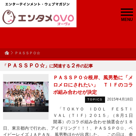
MENU
ＰＡＳＳＰＯ☆
ＰＡＳＳＰＯ☆
２
「
」に関連する
件の記事
ＰＡＳＳＰＯ☆根岸、風男塾に「メ
ロメロにされたい」 ＴＩＦのコラ
ボ組み合わせが決定
2015年4月18日
TOPICS
「ＴＯＫＹＯ ＩＤＯＬ ＦＥＳＴＩ
ＶＡＬ（ＴＩＦ）２０１５」（８月１日
開幕）のコラボ組み合わせ抽選会が１８
日、東京都内で行われ、アイドリング！！！、ＰＡＳＳＰＯ☆、ベ
イビーレイズＪＡＰＡＮ、風男塾ほかが出席した。 この日は、参