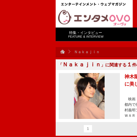
特集・インタビュー
FEATURE & INTERVIEW
Ｎａｋａｊｉｎ
Ｎａｋａｊｉｎ
１
「
」に関連する
件
神木
に美
映画『
都内で
村義明
ＷＡＲ
1