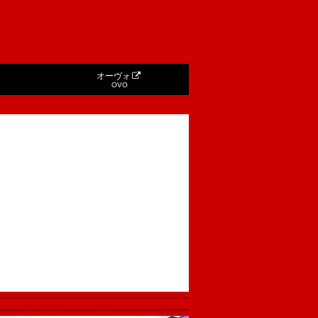
オーヴォ
OVO