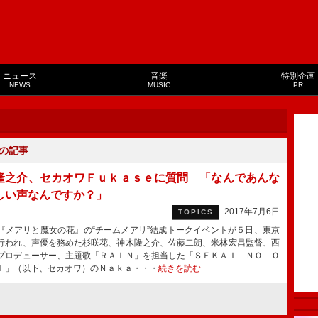
ニュース
音楽
特別企画
NEWS
MUSIC
PR
の記事
隆之介、セカオワＦｕｋａｓｅに質問 「なんであんな
しい声なんですか？」
2017年7月6日
TOPICS
メアリと魔女の花』の“チームメアリ”結成トークイベントが５日、東京
行われ、声優を務めた杉咲花、神木隆之介、佐藤二朗、米林宏昌監督、西
プロデューサー、主題歌「ＲＡＩＮ」を担当した「ＳＥＫＡＩ ＮＯ Ｏ
Ｉ」（以下、セカオワ）のＮａｋａ・・・
続きを読む