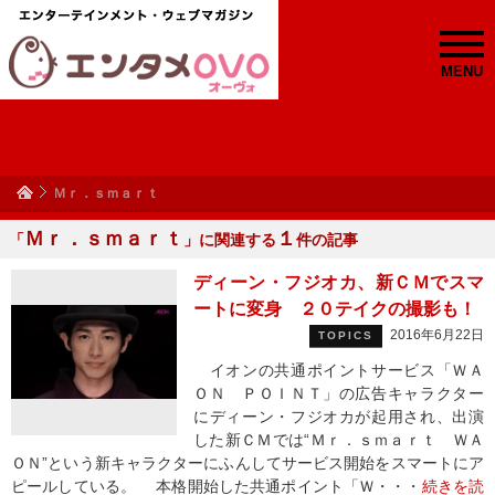
MENU
Ｍｒ．ｓｍａｒｔ
Ｍｒ．ｓｍａｒｔ
１
「
」に関連する
件の記事
ディーン・フジオカ、新ＣＭでスマ
ートに変身 ２０テイクの撮影も！
2016年6月22日
TOPICS
イオンの共通ポイントサービス「ＷＡ
ＯＮ ＰＯＩＮＴ」の広告キャラクター
にディーン・フジオカが起用され、出演
した新ＣＭでは“Ｍｒ．ｓｍａｒｔ ＷＡ
ＯＮ”という新キャラクターにふんしてサービス開始をスマートにア
ピールしている。 本格開始した共通ポイント「Ｗ・・・
続きを読