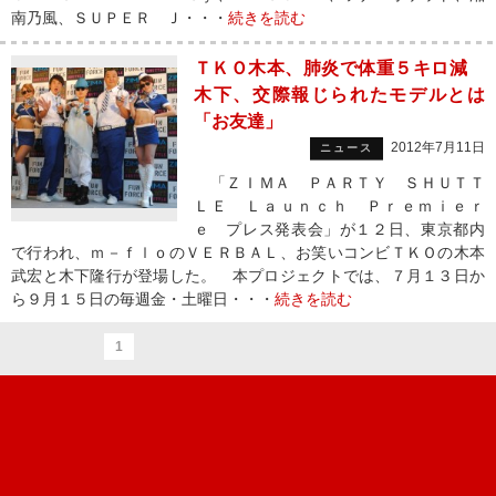
南乃風、ＳＵＰＥＲ Ｊ・・・
続きを読む
ＴＫＯ木本、肺炎で体重５キロ減
木下、交際報じられたモデルとは
「お友達」
2012年7月11日
ニュース
「ＺＩＭＡ ＰＡＲＴＹ ＳＨＵＴＴ
ＬＥ Ｌａｕｎｃｈ Ｐｒｅｍｉｅｒ
ｅ プレス発表会」が１２日、東京都内
で行われ、ｍ－ｆｌｏのＶＥＲＢＡＬ、お笑いコンビＴＫＯの木本
武宏と木下隆行が登場した。 本プロジェクトでは、７月１３日か
ら９月１５日の毎週金・土曜日・・・
続きを読む
1