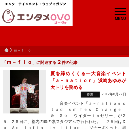
MENU
ｍ－ｆｌｏ
ｍ－ｆｌｏ
２
「
」に関連する
件の記事
夏を締めくくる一大音楽イベント
「ａ－ｎａｔｉｏｎ」 浜崎あゆみが
大トリを務める
2012年8月27日
特集
音楽イベント「ａ－ｎａｔｉｏｎ ｓ
ｔａｄｉｕｍ ｆｅｓ. Ｃｈａｒｇｅ
＆ Ｇｏ！ ウイダーｉｎゼリー」が２
５、２６日に、都内の味の素スタジアムで行われた。 ２５日はＤ
ｏ Ａｓ Ｉｎｆｉｎｉｔｙ、ｈｉｔｏｍｉ、ソナーポケット、湘