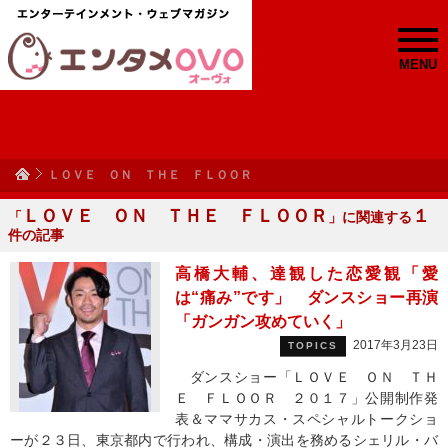
MENU
ＬＯＶＥ ＯＮ ＴＨＥ ＦＬＯＯＲ
ＬＯＶＥ ＯＮ ＴＨＥ ＦＬＯＯＲ
１
「
」に関連する
件の記事
高橋大輔、達観した恋愛観「愛
は“痛み”です」 ダンスショー再演
「ガンガン攻めていく」
2017年3月23日
TOPICS
ダンスショー「ＬＯＶＥ ＯＮ ＴＨ
Ｅ ＦＬＯＯＲ ２０１７」公開制作発
表＆ママサカス・スペシャルトークショ
ーが２３日、東京都内で行われ、構成・演出を務めるシェリル・バ